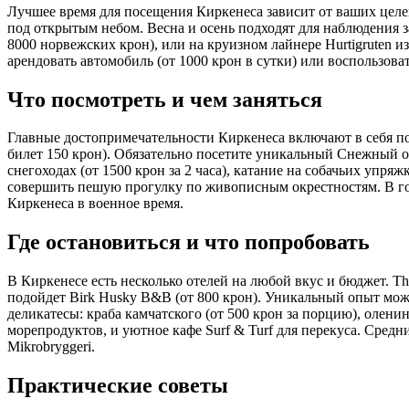
Лучшее время для посещения Киркенеса зависит от ваших целей
под открытым небом. Весна и осень подходят для наблюдения за
8000 норвежских крон), или на круизном лайнере Hurtigruten из
арендовать автомобиль (от 1000 крон в сутки) или воспользова
Что посмотреть и чем заняться
Главные достопримечательности Киркенеса включают в себя по
билет 150 крон). Обязательно посетите уникальный Снежный от
снегоходах (от 1500 крон за 2 часа), катание на собачьих упря
совершить пешую прогулку по живописным окрестностям. В го
Киркенеса в военное время.
Где остановиться и что попробовать
В Киркенесе есть несколько отелей на любой вкус и бюджет. Th
подойдет Birk Husky B&B (от 800 крон). Уникальный опыт можн
деликатесы: краба камчатского (от 500 крон за порцию), олени
морепродуктов, и уютное кафе Surf & Turf для перекуса. Средни
Mikrobryggeri.
Практические советы