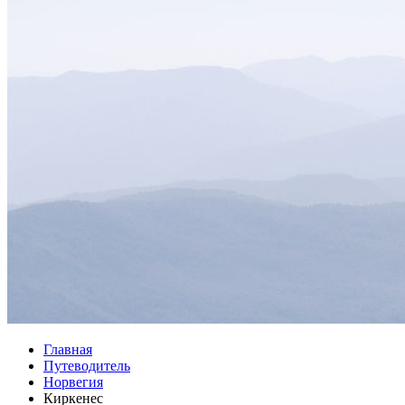
Главная
Путеводитель
Норвегия
Киркенес