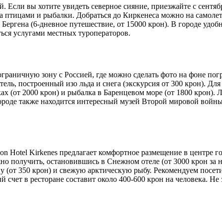
. Если вы хотите увидеть северное сияние, приезжайте с сентяб
 птицами и рыбалки. Добраться до Киркенеса можно на самолете 
 Бергена (6-дневное путешествие, от 15000 крон). В городе удоб
ться услугами местных туроператоров.
граничную зону с Россией, где можно сделать фото на фоне пог
ель, построенный изо льда и снега (экскурсия от 300 крон). Дл
жках (от 2000 крон) и рыбалка в Баренцевом море (от 1800 крон)
роде также находится интересный музей Второй мировой войны 
on Hotel Kirkenes предлагает комфортное размещение в центре г
о получить, остановившись в Снежном отеле (от 3000 крон за но
ну (от 350 крон) и свежую арктическую рыбу. Рекомендуем посет
й счет в ресторане составит около 400-600 крон на человека. Не