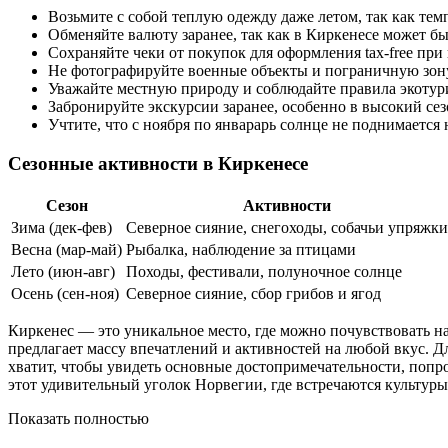
Возьмите с собой теплую одежду даже летом, так как те
Обменяйте валюту заранее, так как в Киркенесе может б
Сохраняйте чеки от покупок для оформления tax-free при 
Не фотографируйте военные объекты и пограничную зону
Уважайте местную природу и соблюдайте правила экотур
Забронируйте экскурсии заранее, особенно в высокий сез
Учтите, что с ноября по январарь солнце не поднимается н
Сезонные активности в Киркенесе
Сезон
Активности
Зима (дек-фев)
Северное сияние, снегоходы, собачьи упряжки
Весна (мар-май)
Рыбалка, наблюдение за птицами
Лето (июн-авг)
Походы, фестивали, полуночное солнце
Осень (сен-ноя)
Северное сияние, сбор грибов и ягод
Киркенес — это уникальное место, где можно почувствовать н
предлагает массу впечатлений и активностей на любой вкус. Д
хватит, чтобы увидеть основные достопримечательности, попро
этот удивительный уголок Норвегии, где встречаются культуры
Показать полностью