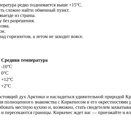
мпература редко поднимается выше +15°C.
ыть сложно найти обменный пункт.
выезде из страны.
 без разрешения.
изма.
он.
ад горизонтом, а летом не заходит вовсе.
Средняя температура
-10°C
0°C
+12°C
+2°C
астоящий дух Арктики и насладиться удивительной природой Кр
ля полноценного знакомства с Киркенесом и его окрестностями р
бовать местную кухню и, возможно, стать свидетелем захватыва
 и пересекаются границы. Киркенес ждет вас — приезжайте и вл