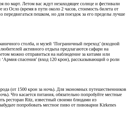
ря по март. Летом вас ждут незаходящее солнце и фестивали
из Осло (время в пути около 2 часов, стоимость билета от
но передвигаться пешком, но для поездок за его пределы лучше
раничного столба, и музей ‘Пограничный переход’ (входной
я любителей активного отдыха предлагаются сафари на
. Летом можно отправиться на наблюдение за китами или
‘Армия спасения’ (вход 120 крон), рассказывающий о роли
орода (от 1500 крон за ночь). Для экономных путешественников
чь). Что касается питания, обязательно попробуйте местные
ить ресторан Ritz, известный своими блюдами из
 забудьте попробовать местное пиво от пивоварни Kirkenes