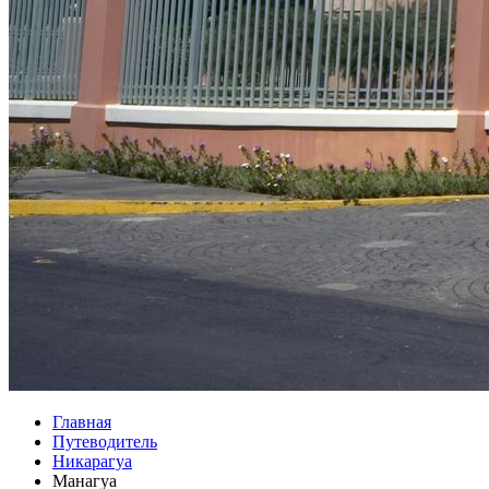
Главная
Путеводитель
Никарагуа
Манагуа