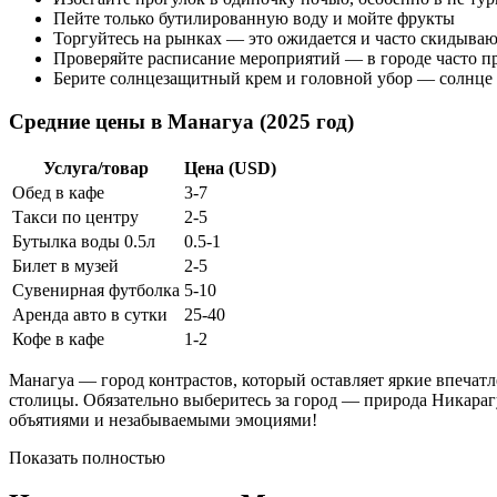
Пейте только бутилированную воду и мойте фрукты
Торгуйтесь на рынках — это ожидается и часто скидыва
Проверяйте расписание мероприятий — в городе часто п
Берите солнцезащитный крем и головной убор — солнце 
Средние цены в Манагуа (2025 год)
Услуга/товар
Цена (USD)
Обед в кафе
3-7
Такси по центру
2-5
Бутылка воды 0.5л
0.5-1
Билет в музей
2-5
Сувенирная футболка
5-10
Аренда авто в сутки
25-40
Кофе в кафе
1-2
Манагуа — город контрастов, который оставляет яркие впечатле
столицы. Обязательно выберитесь за город — природа Никараг
объятиями и незабываемыми эмоциями!
Показать полностью