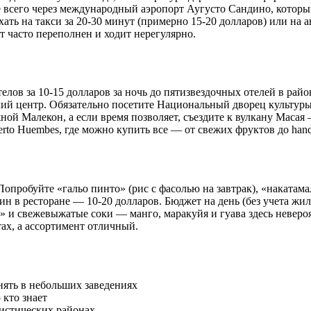
е всего через международный аэропорт Аугусто Сандино, котор
ть на такси за 20-30 минут (примерно 15-20 долларов) или на ав
 часто переполнен и ходит нерегулярно.
ов за 10-15 долларов за ночь до пятизвездочных отелей в районе
ий центр. Обязательно посетите Национальный дворец культуры
ой Малекон, а если время позволяет, съездите к вулкану Масая 
erto Huembes, где можно купить все — от свежих фруктов до han
пробуйте «гальо пинто» (рис с фасолью на завтрак), «накатама
ужин в ресторане — 10-20 долларов. Бюджет на день (без учета 
» и свежевыжатые соки — манго, маракуйя и гуава здесь неверо
тах, а ассортимент отличный.
ять в небольших заведениях
 кто знает
ристических районах