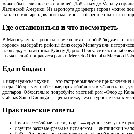
может быть сложнее из-за ливней. Добраться до Манагуа прощ
Латинской Америки. Из аэропорта до центра города можно доеха
на такси или арендованной машине — общественный транспорт
Где остановиться и что посмотреть
В Манагуа есть варианты размещения на любой бюджет: от хостел
городом выбирайте районы близ озера Манагуа или историческ
площадку у памятника Рубену Дарио. Прогуляйтесь по набережн
впечатлений понравятся рынки Mercado Oriental и Mercado Rob
Еда и бюджет
Никарагуанская кухня — это гастрономическое приключение! По
озера. Обед в местной «комедоре» обойдется в 3-5 долларов, 
долларов. Обязательно попробуйте местный ром «Флор де Кана
Galerias Santo Domingo — цены ниже, чем в туристических мес
Практические советы
Носите с собой мелкие купюры — крупные могут не прин
Изучите базовые фразы на испанском — английский мало
Избегайте прогулок в одиночку ночью, особенно в не ту