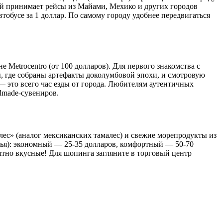
ый принимает рейсы из Майами, Мехико и других городов
тобусе за 1 доллар. По самому городу удобнее передвигаться
 Metrocentro (от 100 долларов). Для первого знакомства с
, где собраны артефакты доколумбовой эпохи, и смотровую
— это всего час езды от города. Любителям аутентичных
dmade-сувениров.
лес» (аналог мексиканских тамалес) и свежие морепродукты из
жилья): экономный — 25-35 долларов, комфортный — 50-70
ятно вкусные! Для шопинга загляните в торговый центр