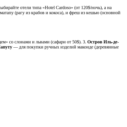
бирайте отели типа «Hotel Cardoso» (от 120$/ночь), а на
 матапу (рагу из крабов и кокоса), и фреш из кешью (основной
» со слонами и львами (сафари от 50$). 3.
Остров Иль-де-
апуту
— для покупки ручных изделий маконде (деревянные