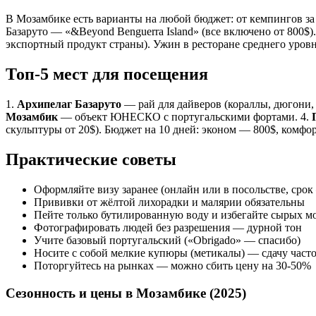
В Мозамбике есть варианты на любой бюджет: от кемпингов за 1
Базаруто — «&Beyond Benguerra Island» (все включено от 800$).
экспортный продукт страны). Ужин в ресторане среднего уровня
Топ-5 мест для посещения
1.
Архипелаг Базаруто
— рай для дайверов (кораллы, дюгони, 
Мозамбик
— объект ЮНЕСКО с португальскими фортами. 4.
скульптуры от 20$). Бюджет на 10 дней: эконом — 800$, комфо
Практические советы
Оформляйте визу заранее (онлайн или в посольстве, срок
Прививки от жёлтой лихорадки и малярии обязательны
Пейте только бутилированную воду и избегайте сырых м
Фотографировать людей без разрешения — дурной тон
Учите базовый португальский («Obrigado» — спасибо)
Носите с собой мелкие купюры (метикалы) — сдачу часто
Поторгуйтесь на рынках — можно сбить цену на 30-50%
Сезонность и цены в Мозамбике (2025)