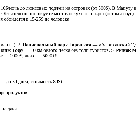
0$/ночь до люксовых лоджей на островах (от 500$). В Мапуту вы
 Обязательно попробуйте местную кухню: пiri-piri (острый соус),
 обойдётся в 15-25$ на человека.
манты). 2.
Национальный парк Горонгоса
— «Африканский Эдем
Пляж Тофу
— 10 км белого песка без толп туристов. 5.
Рынок М
рт — 2000$, люкс — 5000+$.
 — до 30 дней, стоимость 80$)
орепродуктов
 не дают