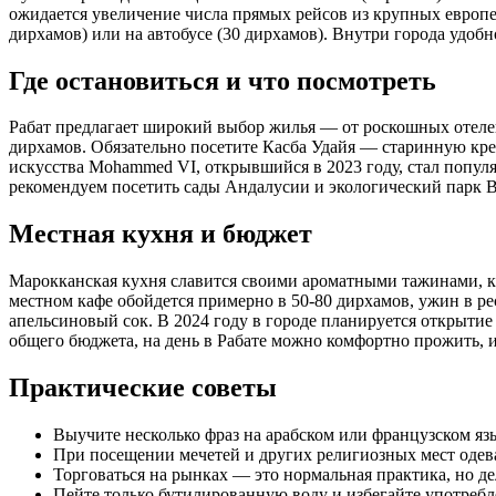
ожидается увеличение числа прямых рейсов из крупных европей
дирхамов) или на автобусе (30 дирхамов). Внутри города удобн
Где остановиться и что посмотреть
Рабат предлагает широкий выбор жилья — от роскошных отелей
дирхамов. Обязательно посетите Касба Удайя — старинную кр
искусства Mohammed VI, открывшийся в 2023 году, стал попул
рекомендуем посетить сады Андалусии и экологический парк Ва
Местная кухня и бюджет
Марокканская кухня славится своими ароматными тажинами, ку
местном кафе обойдется примерно в 50-80 дирхамов, ужин в р
апельсиновый сок. В 2024 году в городе планируется открыти
общего бюджета, на день в Рабате можно комфортно прожить, и
Практические советы
Выучите несколько фраз на арабском или французском я
При посещении мечетей и других религиозных мест одева
Торговаться на рынках — это нормальная практика, но де
Пейте только бутилированную воду и избегайте употреб