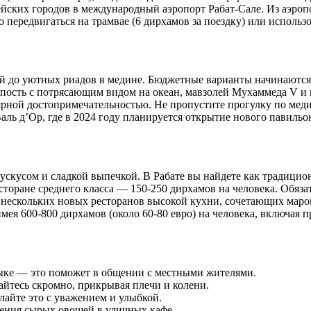
ских городов в международный аэропорт Рабат-Сале. Из аэропор
о передвигаться на трамвае (6 дирхамов за поездку) или использ
 до уютных риадов в медине. Бюджетные варианты начинаются от
епость с потрясающим видом на океан, мавзолей Мухаммеда V и
ярной достопримечательностью. Не пропустите прогулку по мед
ль д’Ор, где в 2024 году планируется открытие нового павильо
скусом и сладкой выпечкой. В Рабате вы найдете как традицион
есторане среднего класса — 150-250 дирхамов на человека. Обя
е нескольких новых ресторанов высокой кухни, сочетающих мар
мея 600-800 дирхамов (около 60-80 евро) на человека, включая 
зыке — это поможет в общении с местными жителями.
йтесь скромно, прикрывая плечи и колени.
лайте это с уважением и улыбкой.
ления сырых овощей в уличных кафе.