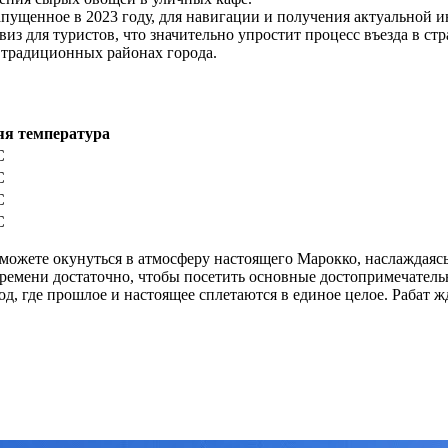
запущенное в 2023 году, для навигации и получения актуальной 
з для туристов, что значительно упростит процесс въезда в стр
 традиционных районах города.
яя температура
C
C
C
C
 сможете окунуться в атмосферу настоящего Марокко, наслаждаяс
времени достаточно, чтобы посетить основные достопримечател
од, где прошлое и настоящее сплетаются в единое целое. Рабат 