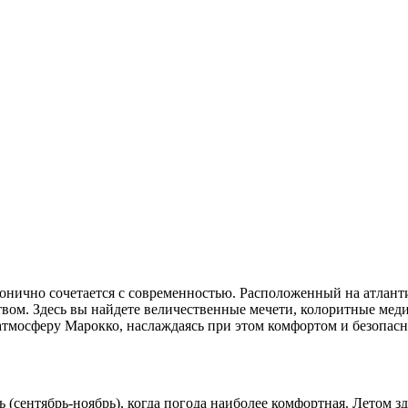
рмонично сочетается с современностью. Расположенный на атлан
твом. Здесь вы найдете величественные мечети, колоритные ме
ю атмосферу Марокко, наслаждаясь при этом комфортом и безопас
 (сентябрь-ноябрь), когда погода наиболее комфортная. Летом з