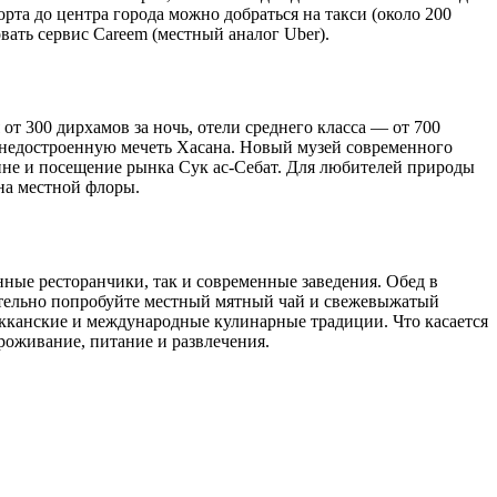
та до центра города можно добраться на такси (около 200
овать сервис Careem (местный аналог Uber).
 300 дирхамов за ночь, отели среднего класса — от 700
 недостроенную мечеть Хасана. Новый музей современного
ине и посещение рынка Сук ас-Себат. Для любителей природы
на местной флоры.
ные ресторанчики, так и современные заведения. Обед в
зательно попробуйте местный мятный чай и свежевыжатый
окканские и международные кулинарные традиции. Что касается
проживание, питание и развлечения.