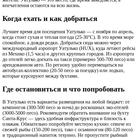
впечатления остаются на всю жизнь.
Когда ехать и как добраться
Лучшее время для посещения Уатулько — с ноября по апрель,
когда стоит сухая и теплая погода (25-30°C). В это время море
спокойное, а дожди редки. Добраться сюда можно через
международный аэропорт Уатулько (HUX), куда летают рейсы
из Мехико (1,5 часа) и других крупных городов. Из аэропорта
до отелей легко доехать на такси (примерно 500-700 песо) или
арендованном авто. По региону удобно перемещаться на
автобусах-коллективо (20-50 песо за поездку) или лодках,
которые курсируют между бухтами.
Где остановиться и что попробовать
В Уатулько есть варианты размещения на любой бюджет: от
кемпингов (300-500 песо за ночь) до роскошных эко-отелей
(3000-5000 песо). Рекомендуем обратить внимание на бухту
Санта-Крус — здесь удобная инфраструктура и близость к
пляжам. Обязательно попробуйте местную кухню: севиче из
свежей рыбы (150-200 песо), тако с осьминогом (80-120 песо)
и традиционный напиток техуино. Не пропустите рыбный