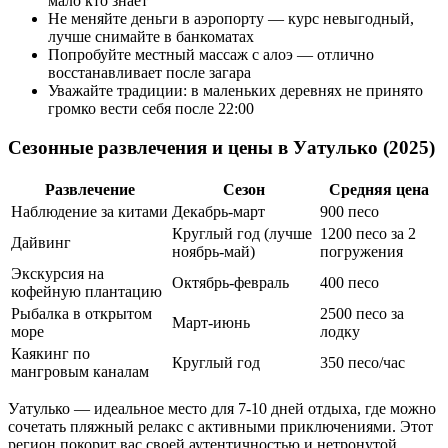
мало кто знает
Не меняйте деньги в аэропорту — курс невыгодный,
лучше снимайте в банкоматах
Попробуйте местный массаж с алоэ — отлично
восстанавливает после загара
Уважайте традиции: в маленьких деревнях не принято
громко вести себя после 22:00
Сезонные развлечения и цены в Уатулько (2025)
Развлечение
Сезон
Средняя цена
Наблюдение за китами
Декабрь-март
900 песо
Круглый год (лучше
1200 песо за 2
Дайвинг
ноябрь-май)
погружения
Экскурсия на
Октябрь-февраль
400 песо
кофейную плантацию
Рыбалка в открытом
2500 песо за
Март-июнь
море
лодку
Каякинг по
Круглый год
350 песо/час
мангровым каналам
Уатулько — идеальное место для 7-10 дней отдыха, где можно
сочетать пляжный релакс с активными приключениями. Этот
регион покорит вас своей аутентичностью и нетронутой