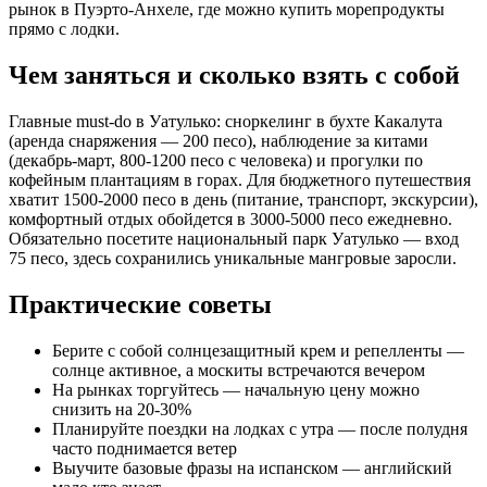
рынок в Пуэрто-Анхеле, где можно купить морепродукты
прямо с лодки.
Чем заняться и сколько взять с собой
Главные must-do в Уатулько: сноркелинг в бухте Какалута
(аренда снаряжения — 200 песо), наблюдение за китами
(декабрь-март, 800-1200 песо с человека) и прогулки по
кофейным плантациям в горах. Для бюджетного путешествия
хватит 1500-2000 песо в день (питание, транспорт, экскурсии),
комфортный отдых обойдется в 3000-5000 песо ежедневно.
Обязательно посетите национальный парк Уатулько — вход
75 песо, здесь сохранились уникальные мангровые заросли.
Практические советы
Берите с собой солнцезащитный крем и репелленты —
солнце активное, а москиты встречаются вечером
На рынках торгуйтесь — начальную цену можно
снизить на 20-30%
Планируйте поездки на лодках с утра — после полудня
часто поднимается ветер
Выучите базовые фразы на испанском — английский