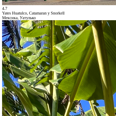
4.7
Yates Huatulco, Catamaran y Snorkell
Мексика, Уатулько