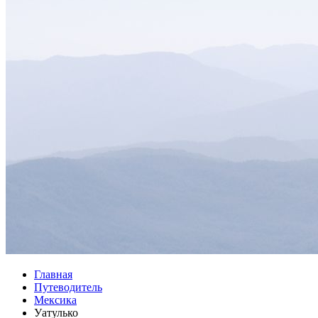
Главная
Путеводитель
Мексика
Уатулько