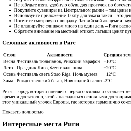
Не забудьте взять удобную обувь для прогулок по брусчат
Покупайте сувениры на Центральном рынке – там цены н
Используйте приложение Taxify для заказа такси – это д
Посетите смотровую площадку Латвийской академии наук 
Не планируйте слишком много на один день – Рига расп
Обратите внимание на местный этикет: латыши ценят пу
Сезонные активности в Риге
Сезон
Активности
Средняя тем
Весна
Фестиваль тюльпанов, Рижский марафон
+10°C
Лето
Праздник Лиго, Фестиваль пива
+20°C
Осень
Фестиваль света Staro Riga, Ночь музеев
+12°C
Зима
Рождественский базар, Новогодний салют
-2°C
Рига – город, который пленяет с первого взгляда и оставляет 
времени достаточно, чтобы насладиться основными достоприме
этот уникальный уголок Европы, где история гармонично сочета
Показать полностью
Интересные места Риги