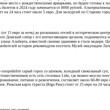
очное место с рождественскими ярмарками, но будьте готовы к х
ь билетов в 2024 году начинается от 8000 рублей. Альтернативны
т на 24 часа стоит около 5 евро. Для экскурсий по Старому гор
(от 15 евро за ночь) до роскошных отелей в историческом центр
сетите Домский собор с его впечатляющим органом, поднимитесь
о улице Альберта, известной своими зданиями в стиле модерн. 
 любителей истории рекомендуем посетить Музей оккупации Лат
.
 попробуйте серый горох со шпеком, холодный свекольный суп, 
тешественников есть сеть столовых Lido, где можно вкусно поест
роживание, питание и развлечения, составляет около 60-80 евр
е. Рижская карта туриста (Riga Pass) стоит от 25 евро на 24 ча
ители это оценят.