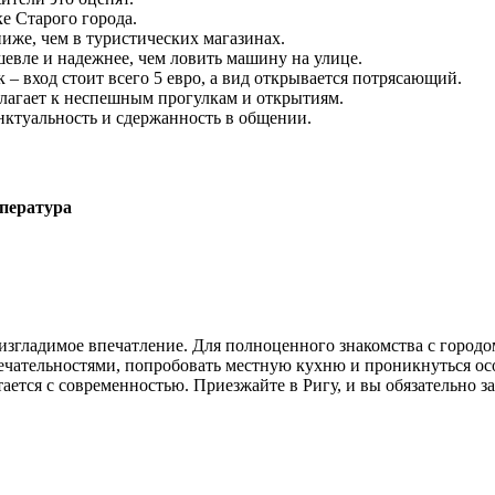
ке Старого города.
иже, чем в туристических магазинах.
ешевле и надежнее, чем ловить машину на улице.
– вход стоит всего 5 евро, а вид открывается потрясающий.
олагает к неспешным прогулкам и открытиям.
нктуальность и сдержанность в общении.
пература
неизгладимое впечатление. Для полноценного знакомства с город
чательностями, попробовать местную кухню и проникнуться осо
ется с современностью. Приезжайте в Ригу, и вы обязательно за