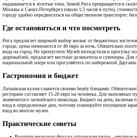
окрашивается в золотые тона. Зимой Рига превращается в сказ
Москвы и Санкт-Петербурга (около 1,5 часов в пути), стоимост
городу удобно передвигаться на общественном транспорте: биле
Где остановиться и что посмотреть
Рига предлагает широкий выбор жилья: от бюджетных хостелов 
городе, цены начинаются от 40 евро за ночь. Обязательно по
вида на город. Не пропустите Музей югендстиля и прогулку п
дирижаблей, предлагает местные деликатесы и сувениры. Для
национальной опере или прогуляйтесь по набережной Даугавы
Гастрономия и бюджет
Латышская кухня славится своими hearty блюдами. Обязательно
ресторане составляет 15-20 евро на человека. Для экономных пу
знаменитого латвийского шоколада. Бюджет на день, включая п
вход в определенные дни, поэтому планируйте посещения заране
вход во многие музеи.
Практические советы
Выучите несколько фраз на латышском языке – местные ж