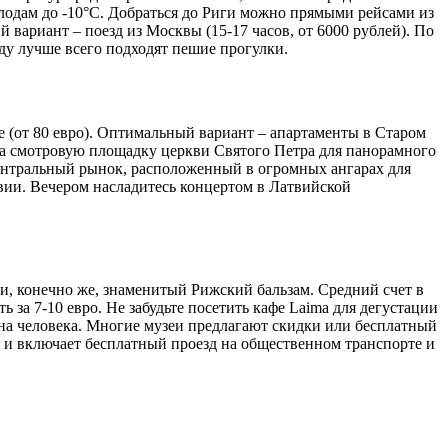
олодам до -10°C. Добраться до Риги можно прямыми рейсами из
й вариант – поезд из Москвы (15-17 часов, от 6000 рублей). По
оду лучше всего подходят пешие прогулки.
е (от 80 евро). Оптимальный вариант – апартаменты в Старом
 на смотровую площадку церкви Святого Петра для панорамного
Центральный рынок, расположенный в огромных ангарах для
вии. Вечером насладитесь концертом в Латвийской
и, конечно же, знаменитый Рижский бальзам. Средний счет в
ь за 7-10 евро. Не забудьте посетить кафе Laima для дегустации
о на человека. Многие музеи предлагают скидки или бесплатный
са и включает бесплатный проезд на общественном транспорте и