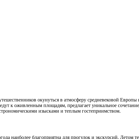
тешественников окунуться в атмосферу средневековой Европы и
ведут к оживленным площадям, предлагает уникальное сочетание
астрономическими изысками и теплым гостеприимством.
огода наиболее благоприятна для прогулок и экскурсий. Летом т