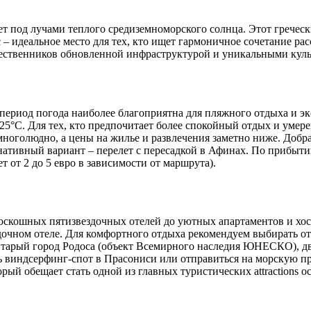
ет под лучами теплого средиземноморского солнца. Этот гречес
– идеальное место для тех, кто ищет гармоничное сочетание ра
ешественников обновленной инфраструктурой и уникальными ку
 период погода наиболее благоприятна для пляжного отдыха и эк
до 25°C. Для тех, кто предпочитает более спокойный отдых и ум
и многолюдно, а цены на жилье и развлечения заметно ниже. До
рнативный вариант – перелет с пересадкой в Афинах. По прибыти
т от 2 до 5 евро в зависимости от маршрута).
оскошных пятизвездочных отелей до уютных апартаментов и хост
ездочном отеле. Для комфортного отдыха рекомендуем выбирать о
 Старый город Родоса (объект Всемирного наследия ЮНЕСКО), д
 виндсерфинг-спот в Прасониси или отправиться на морскую про
ый обещает стать одной из главных туристических attractions ос