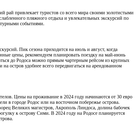
кий рай привлекает туристов со всего мира своими золотистыми
сслабленного пляжного отдыха и увлекательных экскурсий по
льтурными событиями.
скурсий. Пик сезона приходится на июль и август, когда
еренные цены, рекомендуем планировать поездку на май-июнь
браться до Родоса можно прямым чартерным рейсом из крупных
и на остров удобнее всего передвигаться на арендованном
елов. Цены на проживание в 2024 году начинаются от 30 евро
тели в городе Родос или на восточном побережье острова.
ворец Великих магистров, Акрополь Линдоса, долина бабочек
гулку к острову Сими. В 2024 году на Родосе планируется
трова.