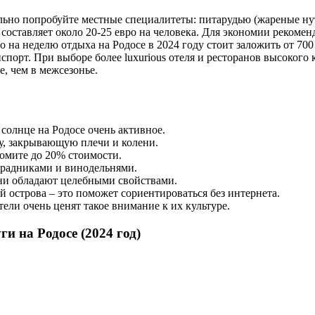
ельно попробуйте местные специалитеты: питарудью (жареные ну
составляет около 20-25 евро на человека. Для экономии рекомен
то на неделю отдыха на Родосе в 2024 году стоит заложить от 700
спорт. При выборе более luxurious отеля и ресторанов высокого
, чем в межсезонье.
солнце на Родосе очень активное.
у, закрывающую плечи и колени.
номите до 20% стоимости.
градниками и винодельнями.
они обладают целебными свойствами.
 острова – это поможет сориентироваться без интернета.
ели очень ценят такое внимание к их культуре.
и на Родосе (2024 год)