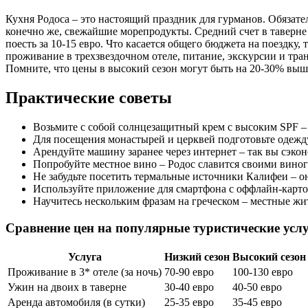
Кухня Родоса – это настоящий праздник для гурманов. Обязат
конечно же, свежайшие морепродукты. Средний счет в таверне 
поесть за 10-15 евро. Что касается общего бюджета на поездку, 
проживание в трехзвездочном отеле, питание, экскурсии и тран
Помните, что цены в высокий сезон могут быть на 20-30% выше
Практические советы
Возьмите с собой солнцезащитный крем с высоким SPF – 
Для посещения монастырей и церквей подготовьте одежд
Арендуйте машину заранее через интернет – так вы сэко
Попробуйте местное вино – Родос славится своими вино
Не забудьте посетить термальные источники Калифеи – 
Используйте приложение для смартфона с оффлайн-картой
Научитесь нескольким фразам на греческом – местные жит
Сравнение цен на популярные туристические услуг
Услуга
Низкий сезон
Высокий сезон
Проживание в 3* отеле (за ночь)
70-90 евро
100-130 евро
Ужин на двоих в таверне
30-40 евро
40-50 евро
Аренда автомобиля (в сутки)
25-35 евро
35-45 евро