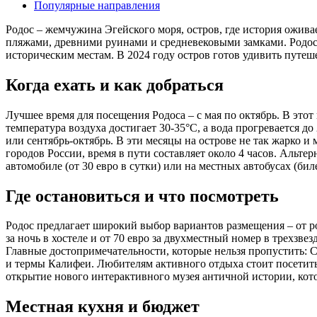
Популярные направления
Родос – жемчужина Эгейского моря, остров, где история ожива
пляжами, древними руинами и средневековыми замками. Родос 
историческим местам. В 2024 году остров готов удивить пут
Когда ехать и как добраться
Лучшее время для посещения Родоса – с мая по октябрь. В этот
температура воздуха достигает 30-35°C, а вода прогревается 
или сентябрь-октябрь. В эти месяцы на острове не так жарко 
городов России, время в пути составляет около 4 часов. Альте
автомобиле (от 30 евро в сутки) или на местных автобусах (биле
Где остановиться и что посмотреть
Родос предлагает широкий выбор вариантов размещения – от р
за ночь в хостеле и от 70 евро за двухместный номер в трехзв
Главные достопримечательности, которые нельзя пропустить:
и термы Калифеи. Любителям активного отдыха стоит посетить
открытие нового интерактивного музея античной истории, котор
Местная кухня и бюджет