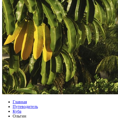
Главная
Путеводитель
Куба
Ольгин