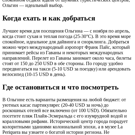
Ольгин — идеальный выбор.
Когда ехать и как добраться
Лучшее время для посещения Ольгина — с ноября по апрель,
когда стоит сухая и теплая погода (25-30°C). В это время море
спокойное, идеальное для дайвинга и снорклинга. Добраться
можно через международный аэропорт Франк Пайс, который
принимает рейсы из Гаваны и некоторых международных
направлений. Перелет из Гаваны занимает около часа, билеты
стоят от 150 до 250 USD в обе стороны. По городу удобно
передвигаться на такси (5-10 USD за поездку) или арендовать
велосипед (10-15 USD в день).
Где остановиться и что посмотреть
В Ольгине есть варианты размещения на любой бюджет: от
уютных касас партикулярес (20-40 USD за ночь) до
роскошных отелей все включено (от 100 USD). Обязательно
посетите пляж Плайя-Эсмеральда с его изумрудной водой и
коралловыми рифами. Исторический центр города порадует
колоритными зданиями колониальной эпохи, а в музее La
Periquera вы узнаете о богатой истории региона. Не