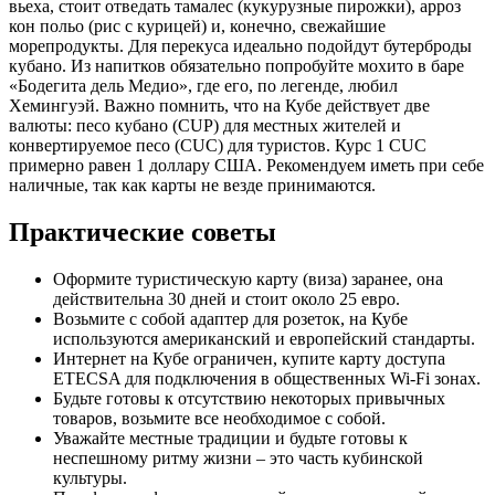
вьеха, стоит отведать тамалес (кукурузные пирожки), арроз
кон польо (рис с курицей) и, конечно, свежайшие
морепродукты. Для перекуса идеально подойдут бутерброды
кубано. Из напитков обязательно попробуйте мохито в баре
«Бодегита дель Медио», где его, по легенде, любил
Хемингуэй. Важно помнить, что на Кубе действует две
валюты: песо кубано (CUP) для местных жителей и
конвертируемое песо (CUC) для туристов. Курс 1 CUC
примерно равен 1 доллару США. Рекомендуем иметь при себе
наличные, так как карты не везде принимаются.
Практические советы
Оформите туристическую карту (виза) заранее, она
действительна 30 дней и стоит около 25 евро.
Возьмите с собой адаптер для розеток, на Кубе
используются американский и европейский стандарты.
Интернет на Кубе ограничен, купите карту доступа
ETECSA для подключения в общественных Wi-Fi зонах.
Будьте готовы к отсутствию некоторых привычных
товаров, возьмите все необходимое с собой.
Уважайте местные традиции и будьте готовы к
неспешному ритму жизни – это часть кубинской
культуры.