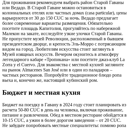
Для проживания рекомендуем выбрать район Старой Гаваны
или Ведадо. В Старой Гаване можно остановиться в
колониальных отелях или частных домах (casa particular), цены
варьируются от 30 до 150 CUC за ночь. Ведадо предлагает
более современные варианты размещения. Обязательно
посетите площадь Капитолия, прогуляйтесь по набережной
Малекон на закате, исследуйте узкие улочки Старой Гаваны.
Не пропустите музей Революции, расположенный в бывшем
президентском дворце, и крепость Эль-Морро с потрясающим
видом на город. Любителям искусства стоит заглянуть в
Музей изящных искусств. Вечером окунитесь в атмосферу
легендарного кабаре «Тропикана» или посетите джаз-клуб La
Zorra y el Cuervo. Для знакомства с местной кухней загляните
на рынок Almacenes San José или в один из паладаров –
частных ресторанов. Попробуйте традиционное блюдо ропа
вьеха и, конечно же, настоящий кубинский ром.
Бюджет и местная кухня
Бюджет на поездку в Гавану в 2024 году стоит планировать из
расчета 50-80 CUC в день на человека, включая проживание,
питание и развлечения. Обед в местном ресторане обойдется в
10-15 CUC, а ужин в более дорогом заведении – от 20 CUC.
Не забудьте попробовать местные специалитеты: помимо ропа