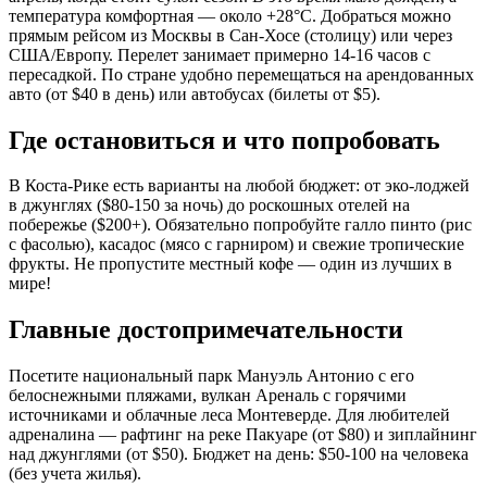
температура комфортная — около +28°C. Добраться можно
прямым рейсом из Москвы в Сан-Хосе (столицу) или через
США/Европу. Перелет занимает примерно 14-16 часов с
пересадкой. По стране удобно перемещаться на арендованных
авто (от $40 в день) или автобусах (билеты от $5).
Где остановиться и что попробовать
В Коста-Рике есть варианты на любой бюджет: от эко-лоджей
в джунглях ($80-150 за ночь) до роскошных отелей на
побережье ($200+). Обязательно попробуйте галло пинто (рис
с фасолью), касадос (мясо с гарниром) и свежие тропические
фрукты. Не пропустите местный кофе — один из лучших в
мире!
Главные достопримечательности
Посетите национальный парк Мануэль Антонио с его
белоснежными пляжами, вулкан Ареналь с горячими
источниками и облачные леса Монтеверде. Для любителей
адреналина — рафтинг на реке Пакуаре (от $80) и зиплайнинг
над джунглями (от $50). Бюджет на день: $50-100 на человека
(без учета жилья).