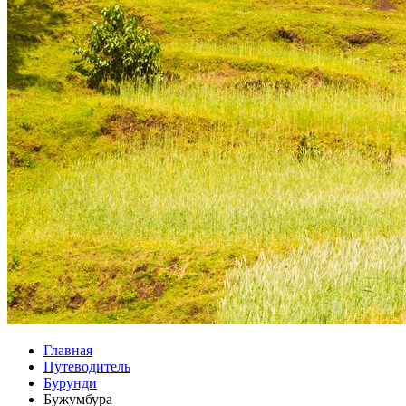
Главная
Путеводитель
Бурунди
Бужумбура