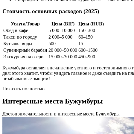
Стоимость основных расходов (2025)
Услуга/Товар
Цена (BIF)
Цена (RUB)
Обед в кафе
5 000–10 000
150–300
Такси по городу
2 000–5 000
60–150
Бутылка воды
500
15
Сувенирный барабан
20 000–50 000
600–1500
Экскурсия на озеро
15 000–30 000
450–900
Бужумбура оставляет впечатление уютного и гостеприимного г
дня: этого хватит, чтобы увидеть главное и даже съездить на 
незабываемые эмоции!
Показать полностью
Интересные места Бужумбуры
Достопримечательности и интересные места Бужумбуры