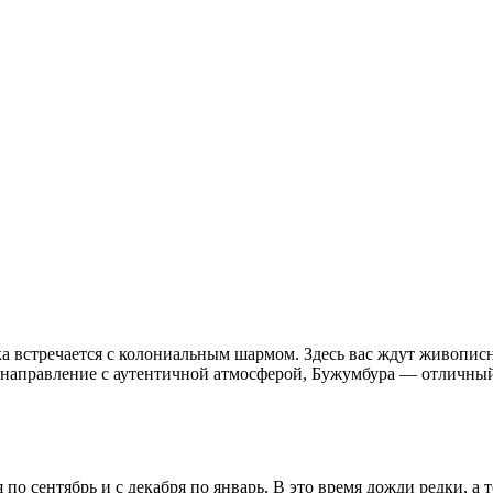
ка встречается с колониальным шармом. Здесь вас ждут живопис
 направление с аутентичной атмосферой, Бужумбура — отличны
о сентябрь и с декабря по январь. В это время дожди редки, а 