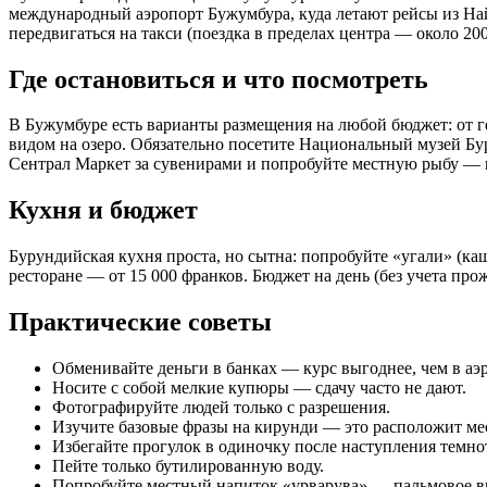
международный аэропорт Бужумбура, куда летают рейсы из Най
передвигаться на такси (поездка в пределах центра — около 2
Где остановиться и что посмотреть
В Бужумбуре есть варианты размещения на любой бюджет: от гест
видом на озеро. Обязательно посетите Национальный музей Бу
Сентрал Маркет за сувенирами и попробуйте местную рыбу — н
Кухня и бюджет
Бурундийская кухня проста, но сытна: попробуйте «угали» (каш
ресторане — от 15 000 франков. Бюджет на день (без учета про
Практические советы
Обменивайте деньги в банках — курс выгоднее, чем в аэ
Носите с собой мелкие купюры — сдачу часто не дают.
Фотографируйте людей только с разрешения.
Изучите базовые фразы на кирунди — это расположит ме
Избегайте прогулок в одиночку после наступления темно
Пейте только бутилированную воду.
Попробуйте местный напиток «урварува» — пальмовое в