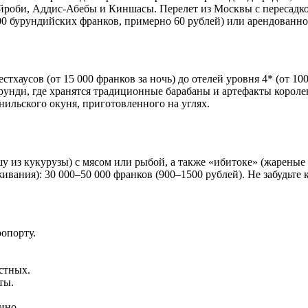
роби, Аддис-Абебы и Киншасы. Перелет из Москвы с пересадкой 
000 бурундийских франков, примерно 60 рублей) или арендованно
хаусов (от 15 000 франков за ночь) до отелей уровня 4* (от 100
рунди, где хранятся традиционные барабаны и артефакты короле
ильского окуня, приготовленного на углях.
у из кукурузы) с мясом или рыбой, а также «ибитоке» (жареные 
живания): 30 000–50 000 франков (900–1500 рублей). Не забудьт
ропорту.
стных.
ты.
ино.