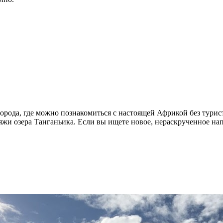
орода, где можно познакомиться с настоящей Африкой без тури
пляжи озера Танганьика. Если вы ищете новое, нераскрученное н