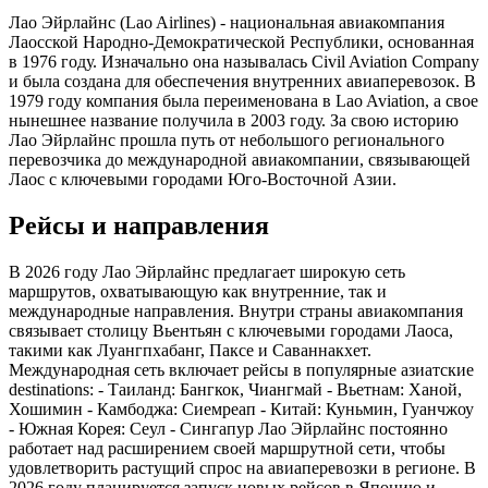
Лао Эйрлайнс (Lao Airlines) - национальная авиакомпания
Лаосской Народно-Демократической Республики, основанная
в 1976 году. Изначально она называлась Civil Aviation Company
и была создана для обеспечения внутренних авиаперевозок. В
1979 году компания была переименована в Lao Aviation, а свое
нынешнее название получила в 2003 году. За свою историю
Лао Эйрлайнс прошла путь от небольшого регионального
перевозчика до международной авиакомпании, связывающей
Лаос с ключевыми городами Юго-Восточной Азии.
Рейсы и направления
В 2026 году Лао Эйрлайнс предлагает широкую сеть
маршрутов, охватывающую как внутренние, так и
международные направления. Внутри страны авиакомпания
связывает столицу Вьентьян с ключевыми городами Лаоса,
такими как Луангпхабанг, Паксе и Саваннакхет.
Международная сеть включает рейсы в популярные азиатские
destinations: - Таиланд: Бангкок, Чиангмай - Вьетнам: Ханой,
Хошимин - Камбоджа: Сиемреап - Китай: Куньмин, Гуанчжоу
- Южная Корея: Сеул - Сингапур Лао Эйрлайнс постоянно
работает над расширением своей маршрутной сети, чтобы
удовлетворить растущий спрос на авиаперевозки в регионе. В
2026 году планируется запуск новых рейсов в Японию и