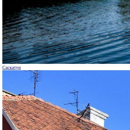
Саскатун