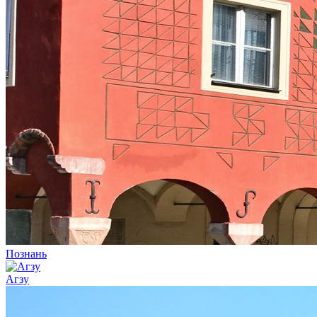
Познань
Агзу