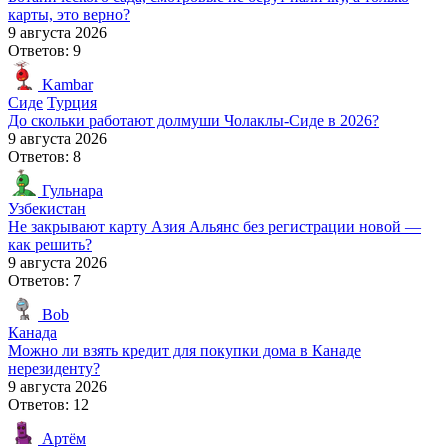
карты, это верно?
9 августа 2026
Ответов: 9
Kambar
Сиде
Турция
До скольки работают долмуши Чолаклы-Сиде в 2026?
9 августа 2026
Ответов: 8
Гульнара
Узбекистан
Не закрывают карту Азия Альянс без регистрации новой —
как решить?
9 августа 2026
Ответов: 7
Bob
Канада
Можно ли взять кредит для покупки дома в Канаде
нерезиденту?
9 августа 2026
Ответов: 12
Артём