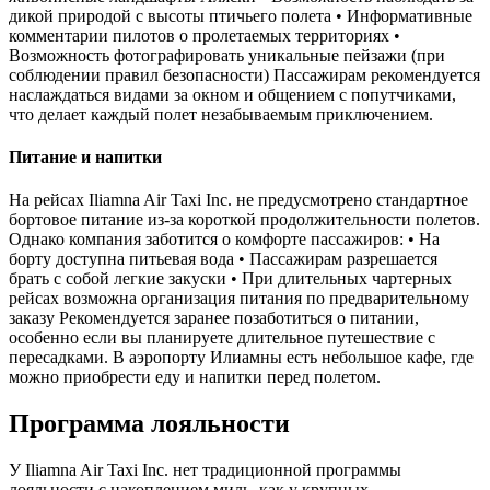
дикой природой с высоты птичьего полета • Информативные
комментарии пилотов о пролетаемых территориях •
Возможность фотографировать уникальные пейзажи (при
соблюдении правил безопасности) Пассажирам рекомендуется
наслаждаться видами за окном и общением с попутчиками,
что делает каждый полет незабываемым приключением.
Питание и напитки
На рейсах Iliamna Air Taxi Inc. не предусмотрено стандартное
бортовое питание из-за короткой продолжительности полетов.
Однако компания заботится о комфорте пассажиров: • На
борту доступна питьевая вода • Пассажирам разрешается
брать с собой легкие закуски • При длительных чартерных
рейсах возможна организация питания по предварительному
заказу Рекомендуется заранее позаботиться о питании,
особенно если вы планируете длительное путешествие с
пересадками. В аэропорту Илиамны есть небольшое кафе, где
можно приобрести еду и напитки перед полетом.
Программа лояльности
У Iliamna Air Taxi Inc. нет традиционной программы
лояльности с накоплением миль, как у крупных