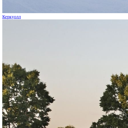
Керкуолл