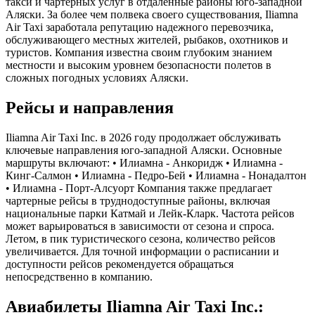
такси и чартерных услуг в отдаленные районы юго-западной
Аляски. За более чем полвека своего существования, Iliamna
Air Taxi заработала репутацию надежного перевозчика,
обслуживающего местных жителей, рыбаков, охотников и
туристов. Компания известна своим глубоким знанием
местности и высоким уровнем безопасности полетов в
сложных погодных условиях Аляски.
Рейсы и направления
Iliamna Air Taxi Inc. в 2026 году продолжает обслуживать
ключевые направления юго-западной Аляски. Основные
маршруты включают: • Илиамна - Анкоридж • Илиамна -
Кинг-Салмон • Илиамна - Педро-Бей • Илиамна - Нонадалтон
• Илиамна - Порт-Алсуорт Компания также предлагает
чартерные рейсы в труднодоступные районы, включая
национальные парки Катмай и Лейк-Кларк. Частота рейсов
может варьироваться в зависимости от сезона и спроса.
Летом, в пик туристического сезона, количество рейсов
увеличивается. Для точной информации о расписании и
доступности рейсов рекомендуется обращаться
непосредственно в компанию.
Авиабилеты Iliamna Air Taxi Inc.: