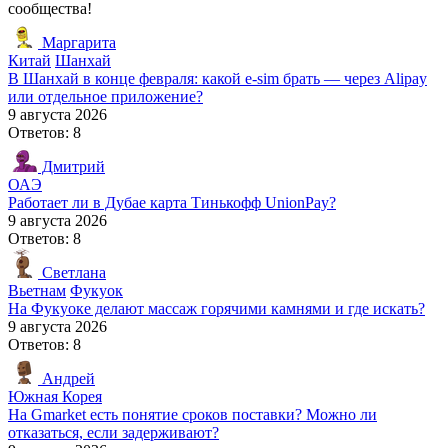
сообщества!
Маргарита
Китай
Шанхай
В Шанхай в конце февраля: какой e-sim брать — через Alipay
или отдельное приложение?
9 августа 2026
Ответов: 8
Дмитрий
ОАЭ
Работает ли в Дубае карта Тинькофф UnionPay?
9 августа 2026
Ответов: 8
Светлана
Вьетнам
Фукуок
На Фукуоке делают массаж горячими камнями и где искать?
9 августа 2026
Ответов: 8
Андрей
Южная Корея
На Gmarket есть понятие сроков поставки? Можно ли
отказаться, если задерживают?