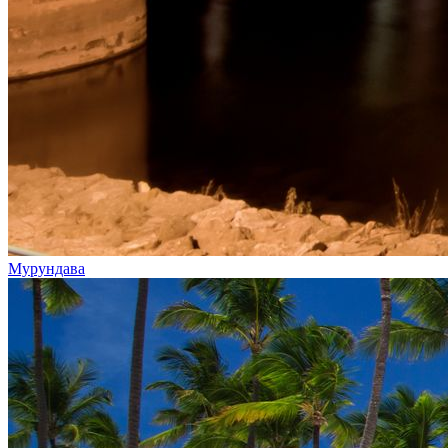
Мурундава