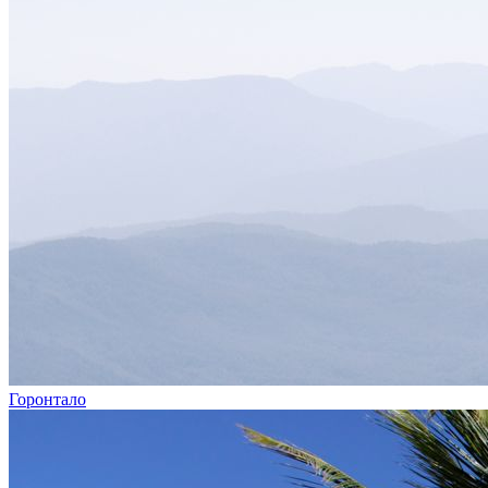
Горонтало