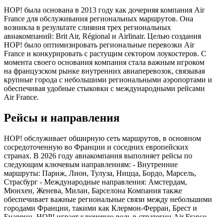
HOP! была основана в 2013 году как дочерняя компания Air
France для обслуживания региональных маршрутов. Она
возникла в результате слияния трех региональных
авиакомпаний: Brit Air, Régional и Airlinair. Целью создания
HOP! было оптимизировать региональные перевозки Air
France и конкурировать с растущим сектором лоукостеров. С
момента своего основания компания стала важным игроком
на французском рынке внутренних авиаперевозок, связывая
крупные города с небольшими региональными аэропортами и
обеспечивая удобные стыковки с международными рейсами
Air France.
Рейсы и направления
HOP! обслуживает обширную сеть маршрутов, в основном
сосредоточенную во Франции и соседних европейских
странах. В 2026 году авиакомпания выполняет рейсы по
следующим ключевым направлениям: - Внутренние
маршруты: Париж, Лион, Тулуза, Ницца, Бордо, Марсель,
Страсбург - Международные направления: Амстердам,
Мюнхен, Женева, Милан, Барселона Компания также
обеспечивает важные региональные связи между небольшими
городами Франции, такими как Клермон-Ферран, Брест и
Биарриц. HOP! играет ключевую роль в стратегии Air France,