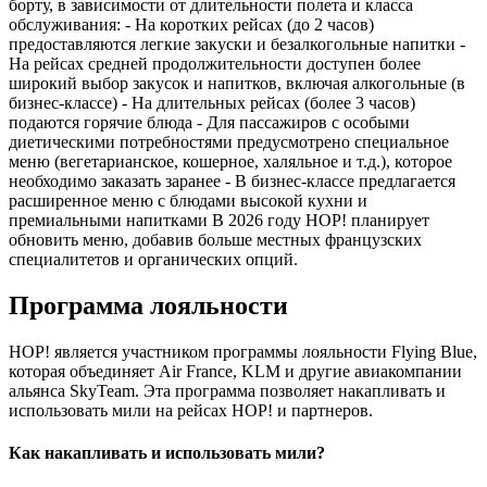
борту, в зависимости от длительности полета и класса
обслуживания: - На коротких рейсах (до 2 часов)
предоставляются легкие закуски и безалкогольные напитки -
На рейсах средней продолжительности доступен более
широкий выбор закусок и напитков, включая алкогольные (в
бизнес-классе) - На длительных рейсах (более 3 часов)
подаются горячие блюда - Для пассажиров с особыми
диетическими потребностями предусмотрено специальное
меню (вегетарианское, кошерное, халяльное и т.д.), которое
необходимо заказать заранее - В бизнес-классе предлагается
расширенное меню с блюдами высокой кухни и
премиальными напитками В 2026 году HOP! планирует
обновить меню, добавив больше местных французских
специалитетов и органических опций.
Программа лояльности
HOP! является участником программы лояльности Flying Blue,
которая объединяет Air France, KLM и другие авиакомпании
альянса SkyTeam. Эта программа позволяет накапливать и
использовать мили на рейсах HOP! и партнеров.
Как накапливать и использовать мили?