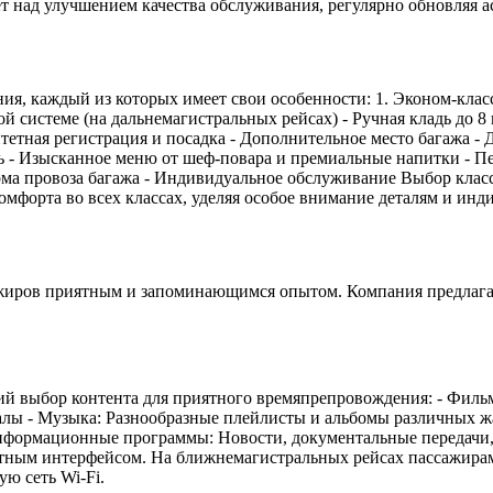
ет над улучшением качества обслуживания, регулярно обновляя 
ния, каждый из которых имеет свои особенности: 1. Эконом-клас
ой системе (на дальнемагистральных рейсах) - Ручная кладь до 8 
ная регистрация и посадка - Дополнительное место багажа - Дос
ь - Изысканное меню от шеф-повара и премиальные напитки - 
рма провоза багажа - Индивидуальное обслуживание Выбор клас
комфорта во всех классах, уделяя особое внимание деталям и ин
сажиров приятным и запоминающимся опытом. Компания предлагае
ий выбор контента для приятного времяпрепровождения: - Филь
лы - Музыка: Разнообразные плейлисты и альбомы различных жа
формационные программы: Новости, документальные передачи,
тным интерфейсом. На ближнемагистральных рейсах пассажирам
ую сеть Wi-Fi.