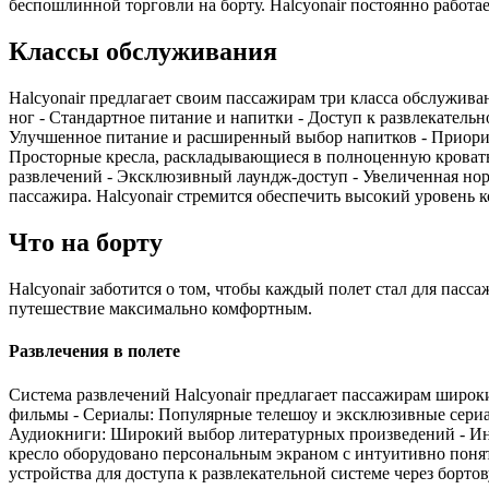
беспошлинной торговли на борту. Halcyonair постоянно работа
Классы обслуживания
Halcyonair предлагает своим пассажирам три класса обслужива
ног - Стандартное питание и напитки - Доступ к развлекательн
Улучшенное питание и расширенный выбор напитков - Приоритет
Просторные кресла, раскладывающиеся в полноценную кроват
развлечений - Эксклюзивный лаундж-доступ - Увеличенная но
пассажира. Halcyonair стремится обеспечить высокий уровень 
Что на борту
Halcyonair заботится о том, чтобы каждый полет стал для пас
путешествие максимально комфортным.
Развлечения в полете
Система развлечений Halcyonair предлагает пассажирам широк
фильмы - Сериалы: Популярные телешоу и эксклюзивные сериа
Аудиокниги: Широкий выбор литературных произведений - Ин
кресло оборудовано персональным экраном с интуитивно поня
устройства для доступа к развлекательной системе через бортов