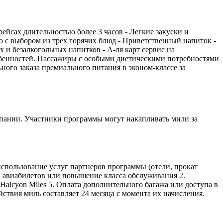
рейсах длительностью более 3 часов - Легкие закуски и
ю с выбором из трех горячих блюд - Приветственный напиток -
 и безалкогольных напитков - А-ля карт сервис на
собенностей. Пассажиры с особыми диетическими потребностями
ьного заказа премиального питания в эконом-классе за
омпании. Участники программы могут накапливать мили за
 использование услуг партнеров программы (отели, прокат
а авиабилетов или повышение класса обслуживания 2.
Halcyon Miles 5. Оплата дополнительного багажа или доступа в
йствия миль составляет 24 месяца с момента их начисления.