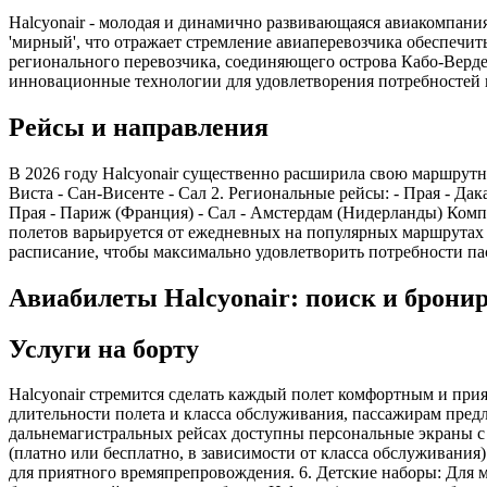
Halcyonair - молодая и динамично развивающаяся авиакомпания 
'мирный', что отражает стремление авиаперевозчика обеспечи
регионального перевозчика, соединяющего острова Кабо-Верде
инновационные технологии для удовлетворения потребностей 
Рейсы и направления
В 2026 году Halcyonair существенно расширила свою маршрутную
Виста - Сан-Висенте - Сал 2. Региональные рейсы: - Прая - Дак
Прая - Париж (Франция) - Сал - Амстердам (Нидерланды) Комп
полетов варьируется от ежедневных на популярных маршрутах 
расписание, чтобы максимально удовлетворить потребности па
Авиабилеты Halcyonair: поиск и брони
Услуги на борту
Halcyonair стремится сделать каждый полет комфортным и прия
длительности полета и класса обслуживания, пассажирам предл
дальнемагистральных рейсах доступны персональные экраны с б
(платно или бесплатно, в зависимости от класса обслуживания
для приятного времяпрепровождения. 6. Детские наборы: Для 