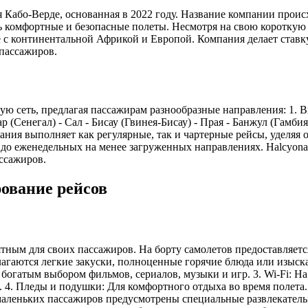
Кабо-Верде, основанная в 2022 году. Название компании происхо
ть комфортные и безопасные полеты. Несмотря на свою короткую
 с континентальной Африкой и Европой. Компания делает ставк
пассажиров.
 сеть, предлагая пассажирам разнообразные направления: 1. Вну
ар (Сенегал) - Сал - Бисау (Гвинея-Бисау) - Прая - Банжул (Гамби
ания выполняет как регулярные, так и чартерные рейсы, уделяя
до еженедельных на менее загруженных направлениях. Halcyonai
ссажиров.
рование рейсов
тным для своих пассажиров. На борту самолетов предоставляетс
агаются легкие закуски, полноценные горячие блюда или изыска
огатым выбором фильмов, сериалов, музыки и игр. 3. Wi-Fi: На
). 4. Пледы и подушки: Для комфортного отдыха во время полет
маленьких пассажиров предусмотрены специальные развлекательн