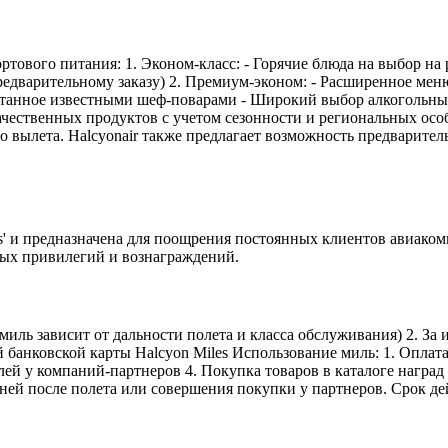
ртового питания: 1. Эконом-класс: - Горячие блюда на выбор на 
редварительному заказу) 2. Премиум-эконом: - Расширенное мен
ботанное известными шеф-поварами - Широкий выбор алкогольных
качественных продуктов с учетом сезонности и региональных о
до вылета. Halcyonair также предлагает возможность предварител
les' и предназначена для поощрения постоянных клиентов авиак
ных привилегий и вознаграждений.
 миль зависит от дальности полета и класса обслуживания) 2. За
 банковской карты Halcyon Miles Использование миль: 1. Оплат
ей у компаний-партнеров 4. Покупка товаров в каталоге наград 
дней после полета или совершения покупки у партнеров. Срок де