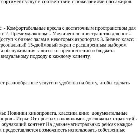
ассортимент услуг в соответствии с пожеланиями пассажиров.
с: - Комфортабельные кресла с достаточным пространством для
кг 2. Премиум-эконом: - Увеличенное пространство для ног -
туп к бизнес-залам в некоторых аэропортах 3. Бизнес-класс: -
Персональный 15-дюймовый экран с расширенным выбором
са обслуживания зависит от предпочтений и бюджета
дивидуальному подходу к каждому клиенту.
т разнообразные услуги и удобства на борту, чтобы сделать
мы: Новинки кинопроката, классика кино, документальные
нров - Игры: От простых головоломок до сложных стратегий -
 обучающий контент На дальнемагистральных рейсах каждое
 предоставляется возможность использовать собственные