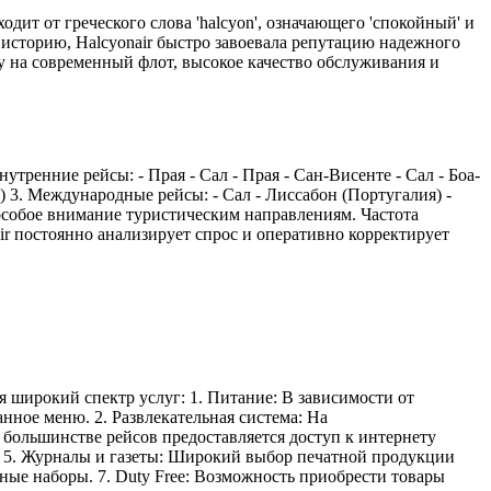
дит от греческого слова 'halcyon', означающего 'спокойный' и
 историю, Halcyonair быстро завоевала репутацию надежного
у на современный флот, высокое качество обслуживания и
тренние рейсы: - Прая - Сал - Прая - Сан-Висенте - Сал - Боа-
я) 3. Международные рейсы: - Сал - Лиссабон (Португалия) -
 особое внимание туристическим направлениям. Частота
r постоянно анализирует спрос и оперативно корректирует
я широкий спектр услуг: 1. Питание: В зависимости от
нное меню. 2. Развлекательная система: На
 большинстве рейсов предоставляется доступ к интернету
а. 5. Журналы и газеты: Широкий выбор печатной продукции
ые наборы. 7. Duty Free: Возможность приобрести товары