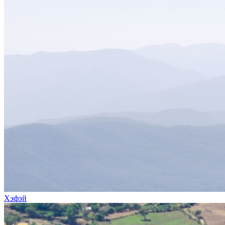
Хэфэй