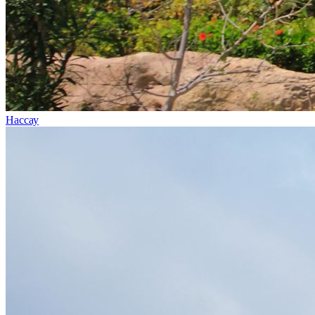
Нассау