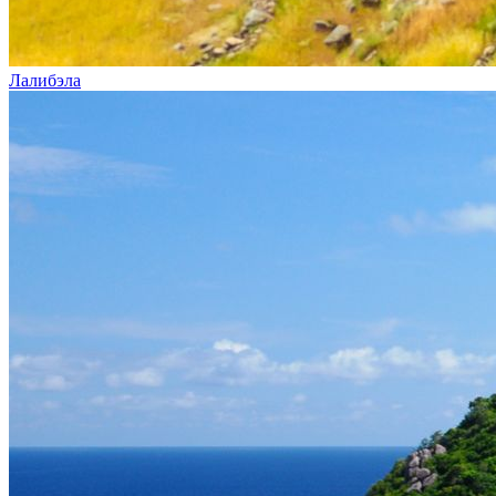
Лалибэла