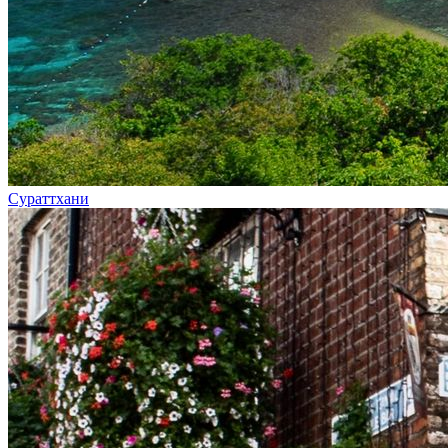
Сураттхани