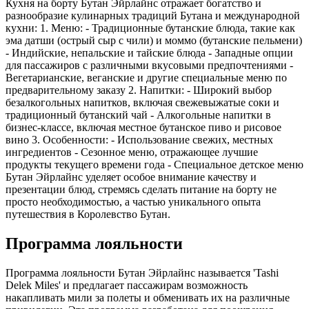
Кухня на борту Бутан Эйрлайнс отражает богатство и
разнообразие кулинарных традиций Бутана и международной
кухни: 1. Меню: - Традиционные бутанские блюда, такие как
эма датши (острый сыр с чили) и моммо (бутанские пельмени)
- Индийские, непальские и тайские блюда - Западные опции
для пассажиров с различными вкусовыми предпочтениями -
Вегетарианские, веганские и другие специальные меню по
предварительному заказу 2. Напитки: - Широкий выбор
безалкогольных напитков, включая свежевыжатые соки и
традиционный бутанский чай - Алкогольные напитки в
бизнес-классе, включая местное бутанское пиво и рисовое
вино 3. Особенности: - Использование свежих, местных
ингредиентов - Сезонное меню, отражающее лучшие
продукты текущего времени года - Специальное детское меню
Бутан Эйрлайнс уделяет особое внимание качеству и
презентации блюд, стремясь сделать питание на борту не
просто необходимостью, а частью уникального опыта
путешествия в Королевство Бутан.
Программа лояльности
Программа лояльности Бутан Эйрлайнс называется 'Tashi
Delek Miles' и предлагает пассажирам возможность
накапливать мили за полеты и обменивать их на различные