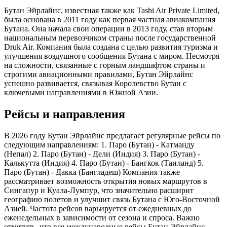
Бутан Эйрлайнс, известная также как Tashi Air Private Limited,
была основана в 2011 году как первая частная авиакомпания
Бутана. Она начала свои операции в 2013 году, став вторым
национальным перевозчиком страны после государственной
Druk Air. Компания была создана с целью развития туризма и
улучшения воздушного сообщения Бутана с миром. Несмотря
на сложности, связанные с горным ландшафтом страны и
строгими авиационными правилами, Бутан Эйрлайнс
успешно развивается, связывая Королевство Бутан с
ключевыми направлениями в Южной Азии.
Рейсы и направления
В 2026 году Бутан Эйрлайнс предлагает регулярные рейсы по
следующим направлениям: 1. Паро (Бутан) - Катманду
(Непал) 2. Паро (Бутан) - Дели (Индия) 3. Паро (Бутан) -
Калькутта (Индия) 4. Паро (Бутан) - Бангкок (Таиланд) 5.
Паро (Бутан) - Дакка (Бангладеш) Компания также
рассматривает возможность открытия новых маршрутов в
Сингапур и Куала-Лумпур, что значительно расширит
географию полетов и улучшит связь Бутана с Юго-Восточной
Азией. Частота рейсов варьируется от ежедневных до
еженедельных в зависимости от сезона и спроса. Важно
отметить, что все международные рейсы Бутан Эйрлайнс