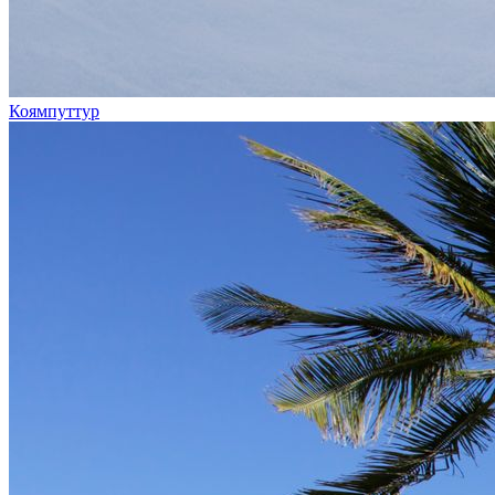
Коямпуттур