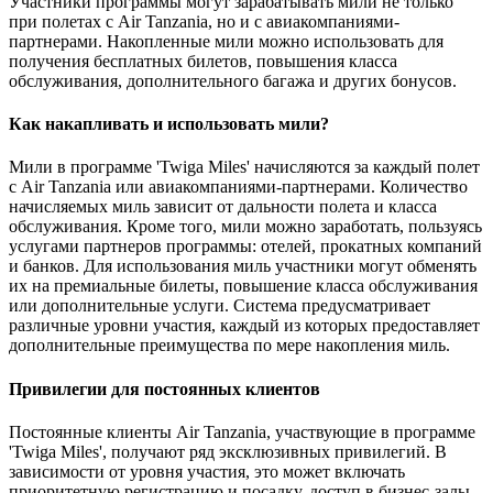
Участники программы могут зарабатывать мили не только
при полетах с Air Tanzania, но и с авиакомпаниями-
партнерами. Накопленные мили можно использовать для
получения бесплатных билетов, повышения класса
обслуживания, дополнительного багажа и других бонусов.
Как накапливать и использовать мили?
Мили в программе 'Twiga Miles' начисляются за каждый полет
с Air Tanzania или авиакомпаниями-партнерами. Количество
начисляемых миль зависит от дальности полета и класса
обслуживания. Кроме того, мили можно заработать, пользуясь
услугами партнеров программы: отелей, прокатных компаний
и банков. Для использования миль участники могут обменять
их на премиальные билеты, повышение класса обслуживания
или дополнительные услуги. Система предусматривает
различные уровни участия, каждый из которых предоставляет
дополнительные преимущества по мере накопления миль.
Привилегии для постоянных клиентов
Постоянные клиенты Air Tanzania, участвующие в программе
'Twiga Miles', получают ряд эксклюзивных привилегий. В
зависимости от уровня участия, это может включать
приоритетную регистрацию и посадку, доступ в бизнес-залы