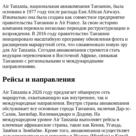
Air Tanzania, национальная авиакомпания Танзании, была
основана в 1977 году после распада East African Airways.
Изначально она была создана как совместное предприятие
правительства Танзании и Air France. За свою историю
компания пережила несколько периодов реструктуризации и
возрождения. В 2016 году правительство Танзании
инициировало масштабную программу обновления флота и
расширения маршрутной сети, что ознаменовало новую эру
для Air Tanzania. Сегодня авиакомпания стремится стать
ведущим перевозчиком в Восточной Африке, связывая
Танзанию с региональными и международными
направлениями.
Рейсы и направления
Air Tanzania в 2026 году предлагает обширную сеть
маршрутов, охватывающую как внутренние, так и
международные направления. Внутри страны авиакомпания
обслуживает все основные города Танзании, включая Дар-эс-
Салам, Занзибар, Килиманджаро и Додому. На
международном уровне Air Tanzania выполняет рейсы в
ключевые африканские страны, такие как Кения, Уганда,
Замбия и Зимбабве. Кроме того, авиакомпания осуществляет
дальнемагистральные перелеты в Индию (Мумбаи) и Китай