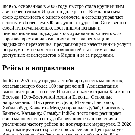
IndiGo, основанная в 2006 году, быстро стала крупнейшим
авиаперевозчиком Индии по доле рынка. Компания начала
свою деятельность с одного самолета, а сегодня управляет
флотом из более чем 300 воздушных судов. IndiGo известна
своей пунктуальностью, доступными ценами и
инновационным подходом к обслуживанию клиентов. За
короткое время авиакомпания завоевала репутацию
надежного перевозчика, предлагающего качественные услуги
по разумным ценам, что позволило ей стать символом
доступных авиаперелетов в Индии и за ее пределами.
Рейсы и направления
IndiGo в 2026 году предлагает обширную сеть маршрутов,
охватывающую более 100 направлений. Авиакомпания
выполняет рейсы по всей Индии, а также в страны Ближнего
Востока, Юго-Восточной Азии и Европы. Основные
направления: - Внутренние: Дели, Мумбаи, Бангалор,
Хайдарабад, Колката - Международные: Дубай, Сингапур,
Бангкок, Катманду, Стамбул IndiGo постоянно расширяет
свою маршрутную сеть, добавляя новые направления и
увеличивая частоту рейсов на популярных маршрутах. В 2026
году планируется открытие новых рейсов в Центральную
Азию и Африку. Особенности маршрутной сети IndiGo: -