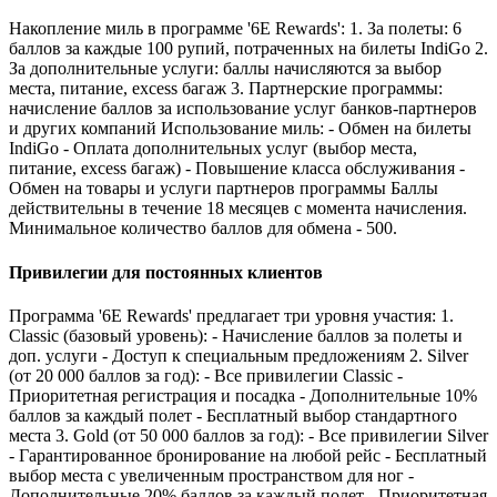
Накопление миль в программе '6E Rewards': 1. За полеты: 6
баллов за каждые 100 рупий, потраченных на билеты IndiGo 2.
За дополнительные услуги: баллы начисляются за выбор
места, питание, excess багаж 3. Партнерские программы:
начисление баллов за использование услуг банков-партнеров
и других компаний Использование миль: - Обмен на билеты
IndiGo - Оплата дополнительных услуг (выбор места,
питание, excess багаж) - Повышение класса обслуживания -
Обмен на товары и услуги партнеров программы Баллы
действительны в течение 18 месяцев с момента начисления.
Минимальное количество баллов для обмена - 500.
Привилегии для постоянных клиентов
Программа '6E Rewards' предлагает три уровня участия: 1.
Classic (базовый уровень): - Начисление баллов за полеты и
доп. услуги - Доступ к специальным предложениям 2. Silver
(от 20 000 баллов за год): - Все привилегии Classic -
Приоритетная регистрация и посадка - Дополнительные 10%
баллов за каждый полет - Бесплатный выбор стандартного
места 3. Gold (от 50 000 баллов за год): - Все привилегии Silver
- Гарантированное бронирование на любой рейс - Бесплатный
выбор места с увеличенным пространством для ног -
Дополнительные 20% баллов за каждый полет - Приоритетная