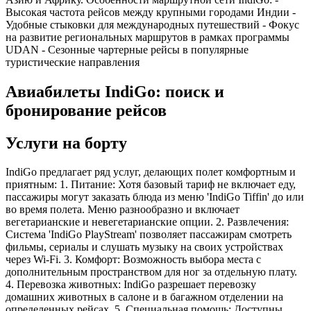
Высокая частота рейсов между крупными городами Индии -
Удобные стыковки для международных путешествий - Фокус
на развитие региональных маршрутов в рамках программы
UDAN - Сезонные чартерные рейсы в популярные
туристические направления
Авиабилеты IndiGo: поиск и
бронирование рейсов
Услуги на борту
IndiGo предлагает ряд услуг, делающих полет комфортным и
приятным: 1. Питание: Хотя базовый тариф не включает еду,
пассажиры могут заказать блюда из меню 'IndiGo Tiffin' до или
во время полета. Меню разнообразно и включает
вегетарианские и невегетарианские опции. 2. Развлечения:
Система 'IndiGo PlayStream' позволяет пассажирам смотреть
фильмы, сериалы и слушать музыку на своих устройствах
через Wi-Fi. 3. Комфорт: Возможность выбора места с
дополнительным пространством для ног за отдельную плату.
4. Перевозка животных: IndiGo разрешает перевозку
домашних животных в салоне и в багажном отделении на
определенных рейсах. 5. Специальная помощь: Доступны