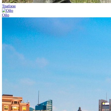
Трабзон
Ойо