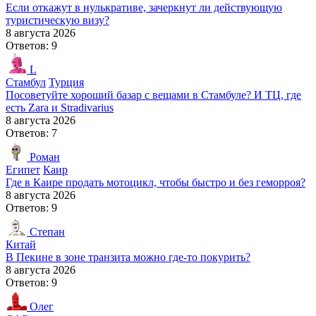
Если откажут в нулькративе, зачеркнут ли действующую
туристическую визу?
8 августа 2026
Ответов: 9
L
Стамбул
Турция
Посоветуйте хороший базар с вещами в Стамбуле? И ТЦ, где
есть Zara и Stradivarius
8 августа 2026
Ответов: 7
Роман
Египет
Каир
Где в Каире продать мотоцикл, чтобы быстро и без геморроя?
8 августа 2026
Ответов: 9
Степан
Китай
В Пекине в зоне транзита можно где-то покурить?
8 августа 2026
Ответов: 9
Олег