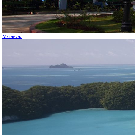
Матансас