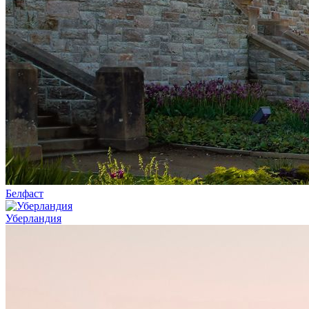
Белфаст
Уберландия