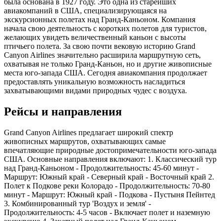
была основана в 1927 году. Это одна из старейших
авиакомпаний в США, специализирующаяся на
экскурсионных полетах над Гранд-Каньоном. Компания
начала свою деятельность с коротких полетов для туристов,
желающих увидеть величественный каньон с высоты
птичьего полета. За свою почти вековую историю Grand
Canyon Airlines значительно расширила маршрутную сеть,
охватывая не только Гранд-Каньон, но и другие живописные
места юго-запада США. Сегодня авиакомпания продолжает
предоставлять уникальную возможность насладиться
захватывающими видами природных чудес с воздуха.
Рейсы и направления
Grand Canyon Airlines предлагает широкий спектр
живописных маршрутов, охватывающих самые
впечатляющие природные достопримечательности юго-запада
США. Основные направления включают: 1. Классический тур
над Гранд-Каньоном - Продолжительность: 45-60 минут -
Маршрут: Южный край - Северный край - Восточный край 2.
Полет к Подкове реки Колорадо - Продолжительность: 70-80
минут - Маршрут: Южный край - Подкова - Пустыня Пейнтед
3. Комбинированный тур 'Воздух и земля' -
Продолжительность: 4-5 часов - Включает полет и наземную