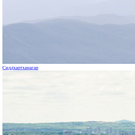
Сиддхартханагар