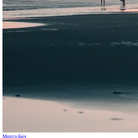
Миртл-Бич