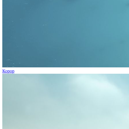
Корор