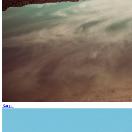
Басра