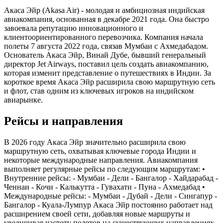
Акаса Эйр (Akasa Air) - молодая и амбициозная индийская
авиакомпания, основанная в декабре 2021 года. Она быстро
завоевала репутацию инновационного и
клиентоориентированного перевозчика. Компания начала
полеты 7 августа 2022 года, связав Мумбаи с Ахмедабадом.
Основатель Акаса Эйр, Винай Дубе, бывший генеральный
директор Jet Airways, поставил цель создать авиакомпанию,
которая изменит представление о путешествиях в Индии. За
короткое время Акаса Эйр расширила свою маршрутную сеть
и флот, став одним из ключевых игроков на индийском
авиарынке.
Рейсы и направления
В 2026 году Акаса Эйр значительно расширила свою
маршрутную сеть, охватывая ключевые города Индии и
некоторые международные направления. Авиакомпания
выполняет регулярные рейсы по следующим маршрутам: •
Внутренние рейсы: - Мумбаи - Дели - Бангалор - Хайдарабад -
Ченнаи - Кочи - Калькутта - Гувахати - Пуна - Ахмедабад •
Международные рейсы: - Мумбаи - Дубай - Дели - Сингапур -
Бангалор - Куала-Лумпур Акаса Эйр постоянно работает над
расширением своей сети, добавляя новые маршруты и
увеличивая частоту полетов на существующих направлениях.