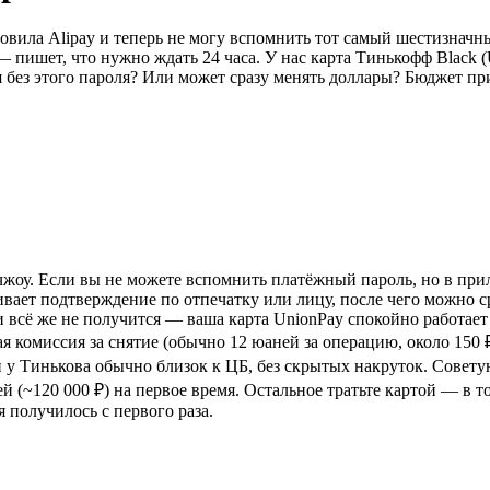
новила Alipay и теперь не могу вспомнить тот самый шестизначн
— пишет, что нужно ждать 24 часа. У нас карта Тинькофф Black 
без этого пароля? Или может сразу менять доллары? Бюджет при
чжоу. Если вы не можете вспомнить платёжный пароль, но в при
вает подтверждение по отпечатку или лицу, после чего можно ср
и всё же не получится — ваша карта UnionPay спокойно работае
я комиссия за снятие (обычно 12 юаней за операцию, около 150
и у Тинькова обычно близок к ЦБ, без скрытых накруток. Совету
ней (~120 000 ₽) на первое время. Остальное тратьте картой — в
 получилось с первого раза.