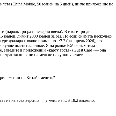
ёта (China Mobile, 50 юаней на 5 дней), иначе приложение не
и (пароль три раза неверно ввела). В итоге три дня
15 юаней, лимит 2000 юаней за раз. Но если снимать несколько
урс доллара к юаню примерно 1:7.2 (на апрель 2026), но
си лучше иметь наличные. Я на рынке Юйюань хотела
е, заведите в приложении «карту гостя» (Guest Card) — она
 на транзакцию, но на мелкие покупки хватает.
 приложении на Китай сменить?
ает не на всех версиях — у меня на iOS 18.2 вылезло.