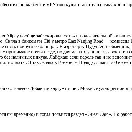
бязательно включите VPN или купите местную симку в зоне прил
ня Alipay вообще заблокировался из-за подозрительной активност
. Сняла в банкомате Citi у метро East Nanjing Road — комиссия 
 снять покрупнее один раз. В аэропорту Пудун есть обменник, к
Pay принимают почти везде, но для мелких уличных лавок и так
то без наличных никуда. Лайфхак: если пароль так и не вспомнит
я для оплаты. Я так делала в Гонконге. Правда, лимит 500 юаней
стройках только «Добавить карту» пишет. Может, нужно регион в
тя бы временно) и тогда появится раздел «Guest Card». Но работ