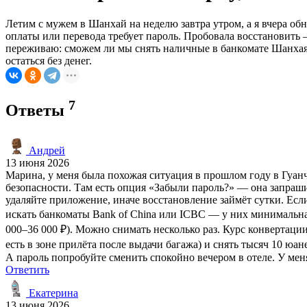
Летим с мужем в Шанхай на неделю завтра утром, а я вчера об
оплаты или перевода требует пароль. Пробовала восстановить 
переживаю: сможем ли мы снять наличные в банкомате Шанхая 
остаться без денег.
7
Ответы
Андрей
13 июня 2026
Марина, у меня была похожая ситуация в прошлом году в Гуан
безопасности. Там есть опция «Забыли пароль?» — она запраши
удаляйте приложение, иначе восстановление займёт сутки. Есл
искать банкоматы Bank of China или ICBC — у них минимальна
000–36 000 ₽). Можно снимать несколько раз. Курс конвертаци
есть в зоне прилёта после выдачи багажа) и снять тысяч 10 юа
А пароль попробуйте сменить спокойно вечером в отеле. У меня
Ответить
Екатерина
13 июня 2026