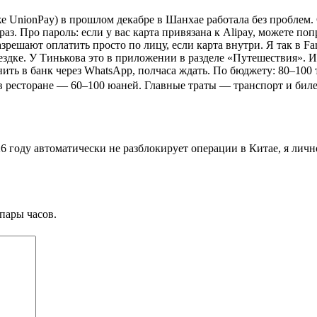
е UnionPay) в прошлом декабре в Шанхае работала без проблем. 
раз. Про пароль: если у вас карта привязана к Alipay, можете по
азрешают оплатить просто по лицу, если карта внутри. Я так в 
оездке. У Тинькова это в приложении в разделе «Путешествия». 
ить в банк через WhatsApp, полчаса ждать. По бюджету: 80–100 
в ресторане — 60–100 юаней. Главные траты — транспорт и билет
году автоматически не разблокирует операции в Китае, я лично 
пары часов.