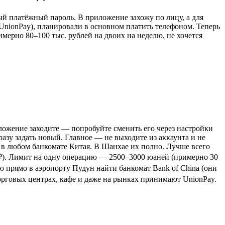
ый платёжный пароль. В приложение захожу по лицу, а для
(UnionPay), планировали в основном платить телефоном. Теперь
мерно 80–100 тыс. рублей на двоих на неделю, не хочется
ложение заходите — попробуйте сменить его через настройки
азу задать новый. Главное — не выходите из аккаунта и не
т в любом банкомате Китая. В Шанхае их полно. Лучше всего
 ₽). Лимит на одну операцию — 2500–3000 юаней (примерно 30
ю прямо в аэропорту Пудун найти банкомат Bank of China (они
 торговых центрах, кафе и даже на рынках принимают UnionPay.