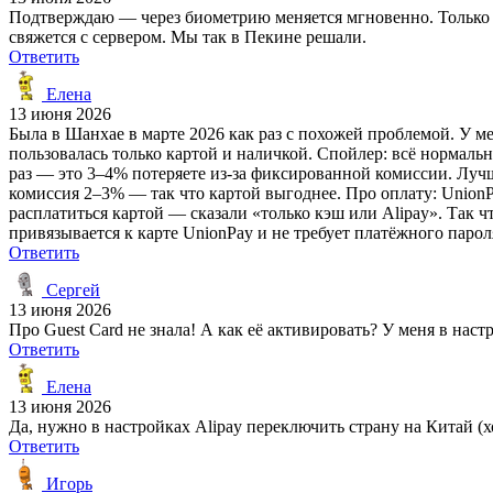
Подтверждаю — через биометрию меняется мгновенно. Только о
свяжется с сервером. Мы так в Пекине решали.
Ответить
Елена
13 июня 2026
Была в Шанхае в марте 2026 как раз с похожей проблемой. У ме
пользовалась только картой и наличкой. Спойлер: всё нормально
раз — это 3–4% потеряете из-за фиксированной комиссии. Лучше
комиссия 2–3% — так что картой выгоднее. Про оплату: Union
расплатиться картой — сказали «только кэш или Alipay». Так ч
привязывается к карте UnionPay и не требует платёжного парол
Ответить
Сергей
13 июня 2026
Про Guest Card не знала! А как её активировать? У меня в на
Ответить
Елена
13 июня 2026
Да, нужно в настройках Alipay переключить страну на Китай (хо
Ответить
Игорь