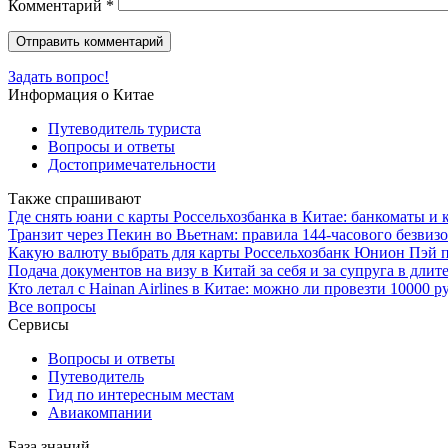
Комментарий
*
Задать вопрос!
Информация о Китае
Путеводитель туриста
Вопросы и ответы
Достопримечательности
Также спрашивают
Где снять юани с карты Россельхозбанка в Китае: банкоматы и
Транзит через Пекин во Вьетнам: правила 144-часового безвиз
Какую валюту выбрать для карты Россельхозбанк Юнион Пэй п
Подача документов на визу в Китай за себя и за супруга в дл
Кто летал с Hainan Airlines в Китае: можно ли провезти 10000 
Все вопросы
Сервисы
Вопросы и ответы
Путеводитель
Гид по интересным местам
Авиакомпании
База знаний