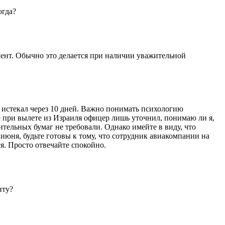
огда?
ент. Обычно это делается при наличии уважительной
о истекал через 10 дней. Важно понимать психологию
е при вылете из Израиля офицер лишь уточнил, понимаю ли я,
тельных бумаг не требовали. Однако имейте в виду, что
июня, будьте готовы к тому, что сотрудник авиакомпании на
я. Просто отвечайте спокойно.
нту?