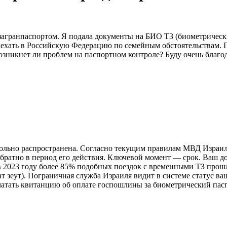
агранпаспортом. Я подала документы на БИО ТЗ (биометрически
ехать в Российскую Федерацию по семейным обстоятельствам. П
озникнет ли проблем на паспортном контроле? Буду очень благо
овольно распространена. Согласно текущим правилам МВД Израил
обратно в период его действия. Ключевой момент — срок. Ваш до
в 2023 году более 85% подобных поездок с временными ТЗ прош
т зеут). Пограничная служба Израиля видит в системе статус ва
атать квитанцию об оплате госпошлины за биометрический пас