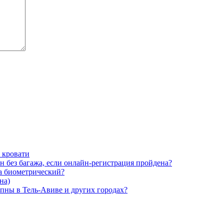
 кровати
н без багажа, если онлайн-регистрация пройдена?
на биометрический?
на)
упны в Тель-Авиве и других городах?