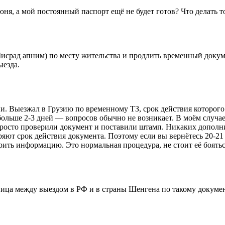
юня, а мой постоянный паспорт ещё не будет готов? Что делать т
исрад апним) по месту жительства и продлить временный докум
ыезда.
ии. Выезжал в Грузию по временному ТЗ, срок действия которог
 больше 2-3 дней — вопросов обычно не возникает. В моём случа
просто проверили документ и поставили штамп. Никаких дополни
яют срок действия документа. Поэтому если вы вернётесь 20-21 
ить информацию. Это нормальная процедура, не стоит её боятьс
зница между выездом в РФ и в страны Шенгена по такому докуме