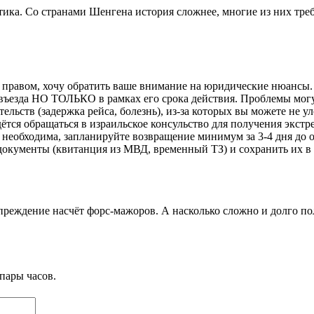
ктика. Со странами Шенгена история сложнее, многие из них тр
 правом, хочу обратить ваше внимание на юридические нюансы.
въезда НО ТОЛЬКО в рамках его срока действия. Проблемы могут
ьств (задержка рейса, болезнь), из-за которых вы можете не ул
ся обращаться в израильское консульство для получения экстренн
о необходима, запланируйте возвращение минимум за 3-4 дня до 
документы (квитанция из МВД, временный ТЗ) и сохранить их в 
реждение насчёт форс-мажоров. А насколько сложно и долго полу
пары часов.