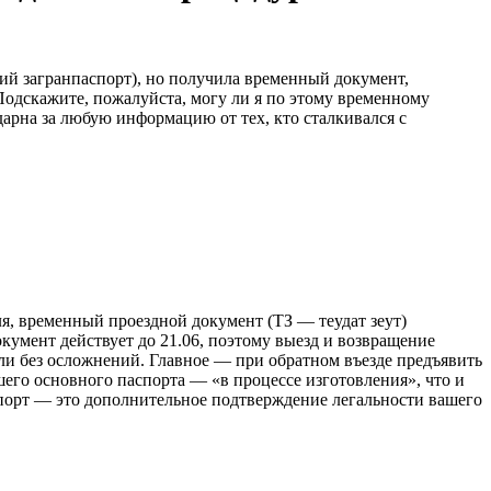
й загранпаспорт), но получила временный документ,
одскажите, пожалуйста, могу ли я по этому временному
дарна за любую информацию от тех, кто сталкивался с
я, временный проездной документ (ТЗ — теудат зеут)
кумент действует до 21.06, поэтому выезд и возвращение
ли без осложнений. Главное — при обратном въезде предъявить
шего основного паспорта — «в процессе изготовления», что и
порт — это дополнительное подтверждение легальности вашего