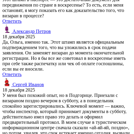
передвижения по стране в воскресенье? То есть, если меня
остановят, я могу показать его как доказательство того, что
визаран в процессе?
Ответить
Александр Петров
18 декабря 2025
Да, Ольга, именно так. Этот штамп является официальным
подтверждением того, что вы уложились в срок подачи
заявления. Он заменяет визаран до момента окончательной
регистрации. Но я бы все же советовал в воскресенье иметь
при себе также распечатку или чек об оплате госпошлины,
если вы ее вносили.
Ответить
Сергей Иванов
18 декабря 2025
У меня был похожий опыт, но в Подгорице. Приехали с
визараном поздно вечером в субботу, а в понедельник
спокойно зарегистрировались. Ключевой момент — важно,
чтобы инспектор, который принимает документы в субботу,
действительно имел право это делать и оформил
предварительный протокол. В моем случае в туристическом
информационном центре сначала сказали «ай-яй-яй, поздно»,
но потом, увидев, что срок истекает именно сегодня, вызвали