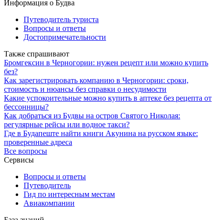
Информация о Будва
Путеводитель туриста
Вопросы и ответы
Достопримечательности
Также спрашивают
Бромгексин в Черногории: нужен рецепт или можно купить
без?
Как зарегистрировать компанию в Черногории: сроки,
стоимость и нюансы без справки о несудимости
Какие успокоительные можно купить в аптеке без рецепта от
бессонницы?
Как добраться из Будвы на остров Святого Николая:
регулярные рейсы или водное такси?
Где в Будапеште найти книги Акунина на русском языке:
проверенные адреса
Все вопросы
Сервисы
Вопросы и ответы
Путеводитель
Гид по интересным местам
Авиакомпании
База знаний