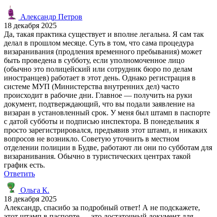
Александр Петров
18 декабря 2025
Да, такая практика существует и вполне легальна. Я сам так
делал в прошлом месяце. Суть в том, что сама процедура
визаранивания (продления временного пребывания) может
быть проведена в субботу, если уполномоченное лицо
(обычно это полицейский или сотрудник бюро по делам
иностранцев) работает в этот день. Однако регистрация в
системе МУП (Министерства внутренних дел) часто
происходит в рабочие дни. Главное — получить на руки
документ, подтверждающий, что вы подали заявление на
визаран в установленный срок. У меня был штамп в паспорте
с датой субботы и подписью инспектора. В понедельник я
просто зарегистрировался, предъявив этот штамп, и никаких
вопросов не возникло. Советую уточнить в местном
отделении полиции в Будве, работают ли они по субботам для
визаранивания. Обычно в туристических центрах такой
график есть.
Ответить
Ольга К.
18 декабря 2025
Александр, спасибо за подробный ответ! А не подскажете,
этот штамп в паспорте — это достаточный документ для