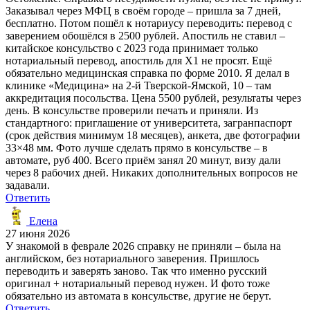
Заказывал через МФЦ в своём городе – пришла за 7 дней,
бесплатно. Потом пошёл к нотариусу переводить: перевод с
заверением обошёлся в 2500 рублей. Апостиль не ставил –
китайское консульство с 2023 года принимает только
нотариальный перевод, апостиль для X1 не просят. Ещё
обязательно медицинская справка по форме 2010. Я делал в
клинике «Медицина» на 2-й Тверской-Ямской, 10 – там
аккредитация посольства. Цена 5500 рублей, результаты через
день. В консульстве проверили печать и приняли. Из
стандартного: приглашение от университета, загранпаспорт
(срок действия минимум 18 месяцев), анкета, две фотографии
33×48 мм. Фото лучше сделать прямо в консульстве – в
автомате, руб 400. Всего приём занял 20 минут, визу дали
через 8 рабочих дней. Никаких дополнительных вопросов не
задавали.
Ответить
Елена
27 июня 2026
У знакомой в феврале 2026 справку не приняли – была на
английском, без нотариального заверения. Пришлось
переводить и заверять заново. Так что именно русский
оригинал + нотариальный перевод нужен. И фото тоже
обязательно из автомата в консульстве, другие не берут.
Ответить