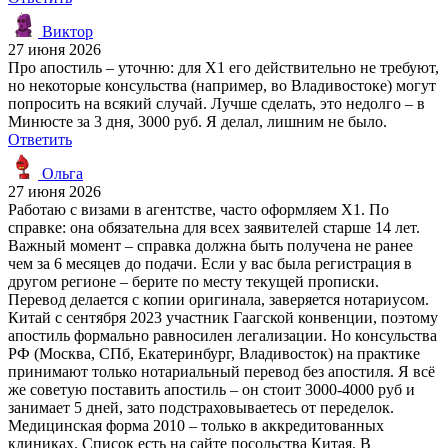
Виктор
27 июня 2026
Про апостиль – уточню: для X1 его действительно не требуют,
но некоторые консульства (например, во Владивостоке) могут
попросить на всякий случай. Лучше сделать, это недолго – в
Минюсте за 3 дня, 3000 руб. Я делал, лишним не было.
Ответить
Ольга
27 июня 2026
Работаю с визами в агентстве, часто оформляем X1. По
справке: она обязательна для всех заявителей старше 14 лет.
Важный момент – справка должна быть получена не ранее
чем за 6 месяцев до подачи. Если у вас была регистрация в
другом регионе – берите по месту текущей прописки.
Перевод делается с копии оригинала, заверяется нотариусом.
Китай с сентября 2023 участник Гаагской конвенции, поэтому
апостиль формально равносилен легализации. Но консульства
РФ (Москва, СПб, Екатеринбург, Владивосток) на практике
принимают только нотариальный перевод без апостиля. Я всё
же советую поставить апостиль – он стоит 3000-4000 руб и
занимает 5 дней, зато подстраховываетесь от переделок.
Медицинская форма 2010 – только в аккредитованных
клиниках. Список есть на сайте посольства Китая. В