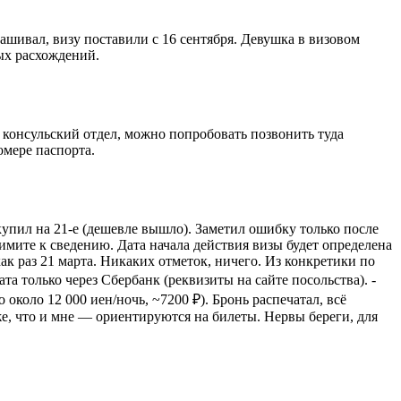
рашивал, визу поставили с 16 сентября. Девушка в визовом
ных расхождений.
 консульский отдел, можно попробовать позвонить туда
омере паспорта.
 купил на 21-е (дешевле вышло). Заметил ошибку только после
римите к сведению. Дата начала действия визы будет определена
ак раз 21 марта. Никаких отметок, ничего. Из конкретики по
та только через Сбербанк (реквизиты на сайте посольства). -
около 12 000 иен/ночь, ~7200 ₽). Бронь распечатал, всё
же, что и мне — ориентируются на билеты. Нервы береги, для