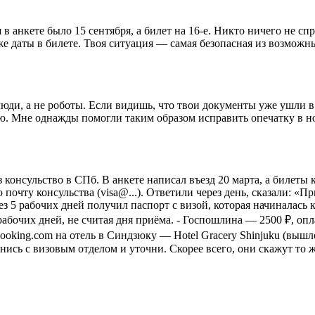
в анкете было 15 сентября, а билет на 16-е. Никто ничего не сп
зже даты в билете. Твоя ситуация — самая безопасная из возмож
юди, а не роботы. Если видишь, что твои документы уже ушли в
ию. Мне однажды помогли таким образом исправить опечатку в н
з консульство в СПб. В анкете написал въезд 20 марта, а билеты
очту консульства (visa@...). Ответили через день, сказали: «П
з 5 рабочих дней получил паспорт с визой, которая начиналась к
рабочих дней, не считая дня приёма. - Госпошлина — 2500 ₽, опла
oking.com на отель в Синдзюку — Hotel Gracery Shinjuku (вышло 
онись с визовым отделом и уточни. Скорее всего, они скажут то 