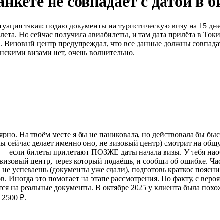
анкете не совпадает с датой в 
уация такая: подаю документы на туристическую визу на 15 дней
ылета. Но сейчас получила авиабилеты, и там дата прилёта в Ток
. Визовый центр предупреждал, что все данные должны совпадать
онскими визами нет, очень волнительно.
ярно. На твоём месте я бы не паниковала, но действовала бы быст
ы сейчас делает именно оно, не визовый центр) смотрит на общ
 — если билеты прилетают ПОЗЖЕ даты начала визы. У тебя наобор
в визовый центр, через который подаёшь, и сообщи об ошибке. Ча
и не успеваешь (документы уже сдали), подготовь краткое поясн
в. Иногда это помогает на этапе рассмотрения. По факту, с вероя
я на реальные документы. В октябре 2025 у клиента была похож
 2500 ₽.