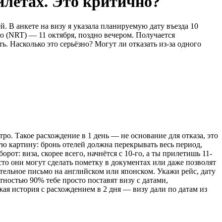
билетах. Это критично?
. В анкете на визу я указала планируемую дату въезда 10
ио (NRT) — 11 октября, поздно вечером. Получается
. Насколько это серьёзно? Могут ли отказать из-за одного
ро. Такое расхождение в 1 день — не основание для отказа, это
ую картину: бронь отелей должна перекрывать весь период,
от: виза, скорее всего, начнётся с 10-го, а ты прилетишь 11-
сто они могут сделать пометку в документах или даже позволят
ительное письмо на английском или японском. Укажи рейс, дату
тностью 90% тебе просто поставят визу с датами,
ая история с расхождением в 2 дня — визу дали по датам из