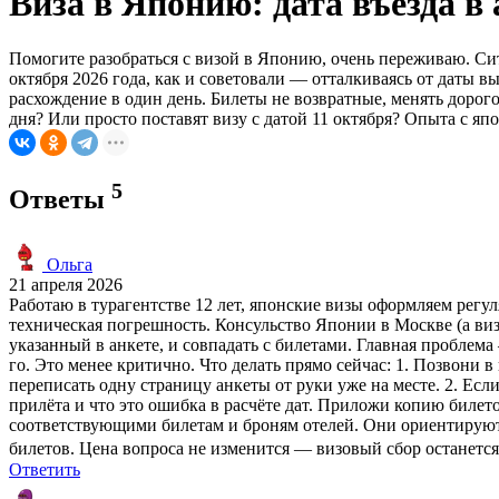
Виза в Японию: дата въезда в 
Помогите разобраться с визой в Японию, очень переживаю. Сит
октября 2026 года, как и советовали — отталкиваясь от даты в
расхождение в один день. Билеты не возвратные, менять дорого
дня? Или просто поставят визу с датой 11 октября? Опыта с яп
5
Ответы
Ольга
21 апреля 2026
Работаю в турагентстве 12 лет, японские визы оформляем регул
техническая погрешность. Консульство Японии в Москве (а виз
указанный в анкете, и совпадать с билетами. Главная проблема
го. Это менее критично. Что делать прямо сейчас: 1. Позвони 
переписать одну страницу анкеты от руки уже на месте. 2. Есл
прилёта и что это ошибка в расчёте дат. Приложи копию билето
соответствующими билетам и броням отелей. Они ориентируютс
билетов. Цена вопроса не изменится — визовый сбор останется
Ответить