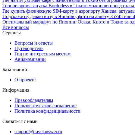
Где найти уютные кафе с животными в Токио без огромных оч
Точное время запуска Borderless в Токио: можно ли опоздать на
Где купить физическую SIM-карту в аэропорту Ханеда: актуал
Подскажите, делаю визу в Японию, фото на анкету 35×45 или 
Оптимальный маршрут по Японии: Осака, Киото и Токио за од
Все вопросы
Сервисы
Вопросы и ответы
Путеводитель
Гид по интересным местам
Авиакомпании
База знаний
О проекте
Информация
Правообладателям
Пользовательское соглашение
Политика конфиденциальности
Связаться с нами
support@travelanswer.ru