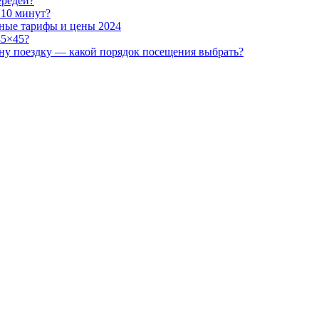
ередей?
 10 минут?
ьные тарифы и цены 2024
45×45?
ну поездку — какой порядок посещения выбрать?