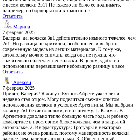
с весом коляски 3в1? Не тяжело ли было ее поднимать,
например, на бордюры или в транспорт?
Ответить
Марина
7 февраля 2025
Валерия, да, коляска 3в1 действительно немного тяжелее, чем
2в1. Но разница не критична, особенно если выбрать
современную модель из легких материалов. К тому же,
автолюльку можно снимать, когда она не нужна, что
значительно облегчает вес коляски. В целом, удобство
использования перевешивает небольшую разницу в весе.
Ответить
Алексей
7 февраля 2025
Привет, Валерия! Я живу в Буэнос-Айресе уже 5 лет и
недавно стал отцом. Могу поделиться свежим опытом
использования коляски в условиях Аргентины. Мы выбрали
коляску 2в1 без автолюльки, и вот почему: 1. Климат: В
Аргентине довольно тепло большую часть года, и ребенку
комфортнее в просторном блоке коляски, чем в закрытой
автолюльке. 2. Инфраструктура: Тротуары в некоторых
районах не очень ровные, поэтому маневренность коляски
важнее, чем наличие автолюльки. 3. Общественный