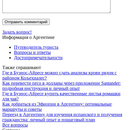
Задать вопрос!
Информация о Аргентине
Путеводитель туриста
Вопросы и ответы
Достопримечательности
Также спрашивают
Где в Буэнос-Айресе можно сдать анализы крови рядом с
районом Кољехиалес?
Как перевести песо в доллары через приложение Santander:
подробная инструкция и личный опыт
Где в Буэнос-Айресе купить качественные листья ромашки
для чая?
Как добраться из Эфиопии в Аргентину: оптимальные
маршруты и советы
Переезд в Аргентину для изучения испанского и получения
гражданства: личный опыт и пошаговый план
Все вопросы