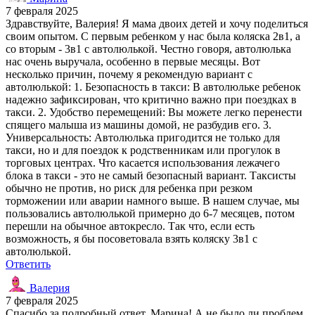
7 февраля 2025
Здравствуйте, Валерия! Я мама двоих детей и хочу поделиться
своим опытом. С первым ребенком у нас была коляска 2в1, а
со вторым - 3в1 с автолюлькой. Честно говоря, автолюлька
нас очень выручала, особенно в первые месяцы. Вот
несколько причин, почему я рекомендую вариант с
автолюлькой: 1. Безопасность в такси: В автолюльке ребенок
надежно зафиксирован, что критично важно при поездках в
такси. 2. Удобство перемещений: Вы можете легко перенести
спящего малыша из машины домой, не разбудив его. 3.
Универсальность: Автолюлька пригодится не только для
такси, но и для поездок к родственникам или прогулок в
торговых центрах. Что касается использования лежачего
блока в такси - это не самый безопасный вариант. Таксисты
обычно не против, но риск для ребенка при резком
торможении или аварии намного выше. В нашем случае, мы
пользовались автолюлькой примерно до 6-7 месяцев, потом
перешли на обычное автокресло. Так что, если есть
возможность, я бы посоветовала взять коляску 3в1 с
автолюлькой.
Ответить
Валерия
7 февраля 2025
Спасибо за подробный ответ, Марина! А не было ли проблем