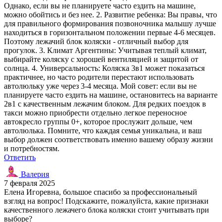
Однако, если вы не планируете часто ездить на машине,
можно обойтись и без нее. 2. Развитие ребенка: Вы правы, что
для правильного формирования позвоночника малышу лучше
находиться в горизонтальном положении первые 4-6 месяцев.
Поэтому лежачий блок коляски - отличный выбор для
прогулок. 3. Климат Аргентины: Учитывая теплый климат,
выбирайте коляску с хорошей вентиляцией и защитой от
солнца. 4. Универсальность: Коляска 3в1 может показаться
практичнее, но часто родители перестают использовать
автолюльку уже через 3-4 месяца. Мой совет: если вы не
планируете часто ездить на машине, остановитесь на варианте
2в1 с качественным лежачим блоком. Для редких поездок в
такси можно приобрести отдельно легкое переносное
автокресло группы 0+, которое прослужит дольше, чем
автолюлька. Помните, что каждая семья уникальна, и ваш
выбор должен соответствовать именно вашему образу жизни
и потребностям.
Ответить
Валерия
7 февраля 2025
Елена Игоревна, большое спасибо за профессиональный
взгляд на вопрос! Подскажите, пожалуйста, какие признаки
качественного лежачего блока коляски стоит учитывать при
выборе?