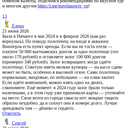
обменом валюты, поделимся рекомендациями по вкусной еде
и многим другим
https://t.me/travelanswer_vn
!
13
Елена
21 июня 2026
Была в Нячанге в мае 2024 и в феврале 2026 (как раз
вернулась). По поводу полотенец: на входе в аквазону
Винперла есть пункт аренды. Если вы не гость отеля —
платите 50 000 вьетнамских донгов за одно полотенце (это
около 170 рублей) и оставляете залог 100 000 донгов
(примерно 340 рублей). Залог возвращают, когда сдаёте
полотенце. Советую иметь мелкие купюры — на кассе сдачи
может не быть, особенно в высокий сезон. Сами полотенца
нормальные, махровые, но небольшие — на пляж хватит.
Если идёте компанией, можно взять одно на двоих,
сэкономите. Ещё момент: в 2024 году залог брали только
наличными, а в этом году уже принимали карты — уточняйте
на месте. Свои везти из города смысла нет: мокрые тащить
обратно неудобно, да и сохнут они в номере долго. Лучше
арендовать там — дёшево и сердито.
Ответить
Сергей