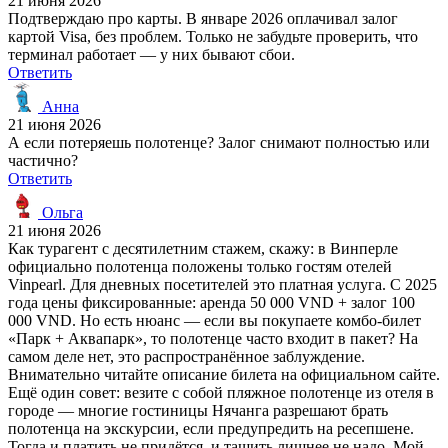
21 июня 2026
Подтверждаю про карты. В январе 2026 оплачивал залог
картой Visa, без проблем. Только не забудьте проверить, что
терминал работает — у них бывают сбои.
Ответить
Анна
21 июня 2026
А если потеряешь полотенце? Залог снимают полностью или
частично?
Ответить
Ольга
21 июня 2026
Как турагент с десятилетним стажем, скажу: в Винперле
официально полотенца положены только гостям отелей
Vinpearl. Для дневных посетителей это платная услуга. С 2025
года цены фиксированные: аренда 50 000 VND + залог 100
000 VND. Но есть нюанс — если вы покупаете комбо-билет
«Парк + Аквапарк», то полотенце часто входит в пакет? На
самом деле нет, это распространённое заблуждение.
Внимательно читайте описание билета на официальном сайте.
Ещё один совет: везите с собой пляжное полотенце из отеля в
городе — многие гостиницы Нячанга разрешают брать
полотенца на экскурсии, если предупредить на ресепшене.
Тогда и платить не придётся, и тащить лишнее не надо. Мой