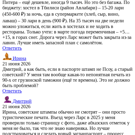
Питера – ещё дешевле, иногда 9 тысяч. Но это без багажа. По
бюджету: хостел в Тбилиси (район Авлабари) – 15-20 лари
(450-600 ₽) за ночь, еда в супермаркете (хлеб, сыр, вино,
лаваш) – 30 лари в день (900 ₽). На 35 тысяч на две недели
можно уложиться, если жить в хостелах и не ходить в
рестораны. Только учти: в марте погода переменчивая – +5…
+15, в горах снег. Дорога через Ларс может быть закрыта из-за
лавин. Лучше иметь запасной план с самолётом.
Ответить
Ирина
21 июня 2026
Дмитрий, а как быть, если в паспорте штамп не Псоу, а старый
советский? У меня там вообще какая-то непонятная печать из
90-х от грузинской таможни (ещё те времена). Это не должно
быть проблемой?
Ответить
Дмитрий
21 июня 2026
Ирина, советские штампы обычно не смотрят – они просто
туристические печати. Въезд через Ларс в 2025 у меня
проверили только страницу с фото, даже абхазских отметок у
меня не было, так что не знаю наверняка. Но лучше
подстраховаться и сделать новый загранпаспорт – процесс