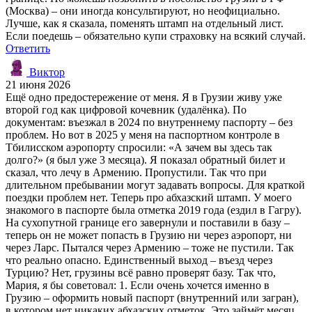
(Москва) – они иногда консультируют, но неофициально.
Лучше, как я сказала, поменять штамп на отдельный лист.
Если поедешь – обязательно купи страховку на всякий случай.
Ответить
Виктор
21 июня 2026
Ещё одно предостережение от меня. Я в Грузии живу уже
второй год как цифровой кочевник (удалёнка). По
документам: въезжал в 2024 по внутреннему паспорту – без
проблем. Но вот в 2025 у меня на паспортном контроле в
Тбилисском аэропорту спросили: «А зачем вы здесь так
долго?» (я был уже 3 месяца). Я показал обратный билет и
сказал, что лечу в Армению. Пропустили. Так что при
длительном пребывании могут задавать вопросы. Для краткой
поездки проблем нет. Теперь про абхазский штамп. У моего
знакомого в паспорте была отметка 2019 года (ездил в Гагру).
На сухопутной границе его завернули и поставили в базу –
теперь он не может попасть в Грузию ни через аэропорт, ни
через Ларс. Пытался через Армению – тоже не пустили. Так
что реально опасно. Единственный выход – въезд через
Турцию? Нет, грузины всё равно проверят базу. Так что,
Мария, я бы советовал: 1. Если очень хочется именно в
Грузию – оформить новый паспорт (внутренний или загран),
в котором нет никаких абхазских отметок. Это займёт месяц,