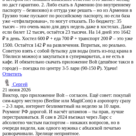
но даст гарантию. 2. Либо ехать в Армению (по внутреннему
паспорту – безвизово) и оттуда уже решать – но из Армении в
Грузию тоже пускают по российскому паспорту, но если база
уже «отфильтрована», то могут отказать. По бюджету: 35
тысяч – это очень мало для двух недель даже в хостелах. Даже
если билет 12 тысяч, остаётся 23 тысячи. На 14 дней это 1642
₽ в день. Хостел 600 ₽ + еда 700 ₽ + транспорт 200 ₽ – это уже
1500. Остаётся 142 ₽ на развлечения. Впритык, но реально.
Советую взять с собой бутылку для воды (пить из-под крана в
Тбилиси можно) и закупаться в супермаркетах, а не есть в
кафе. И обязательно скачать приложение Bolt (дешёвое такси в
городе) – поездка по центру 3-5 лари (90-150 ₽). Удачи!
Ответить
Сергей
21 июня 2026
Виктор, про приложение Bolt – согласен. Ещё совет: покупай
сим-карту местную (Beeline или MagtiCom) в аэропорту сразу
– 2-3 лари, интернет безлимитный на неделю за 10 лари.
Роуминг РФ дорогой. И насчёт штампов – ты прав, лучше
перестраховаться. Я сам в 2024 въезжал через Ларс с
абсолютно чистым паспортом – никаких вопросов, но в
очереди видели, как одного мужика с абхазской печатью
разворачивали. Зрелище неприятное.