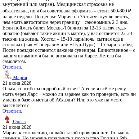
внутренний или загран). Медицинская страховка не
обязательна, но я бы советовала оформить – стоит 500-800 ₽
на две недели. По ценам: Мария, на 35 тысяч лучше лететь,
чем ехать автостопом через границу – сэкономишь 2-3 дня.
Если поймать билет Москва-Тбилиси за 12-13 тысяч туда-
обратно (бывают такие акции в марте), у вас останется 22-23
тысячи на жизнь. Хостел – 15-18 лари/ночь, сытная еда в
столовых (как «Саперави» или «Пур-Пур») – 15 лари за обед.
После поездки останется даже на сувениры. Единственное – с
вашим штампом я бы не рисковала на Ларсе. Летела бы
самолётом.
Ответить
Мария
21 июня 2026
Ольга, спасибо за подробный ответ! А если я всё же решу
ехать через Ларс – можно ли заранее как-то проверить, есть ли
у меня в базе отметка об Абхазии? Или это уже на месте
выясняется?
Ответить
Ольга
21 июня 2026
Мария, к сожалению, онлайн такой проверки нет. Только на
границе. Но можешь позвонить в посольство Грузии в РФ