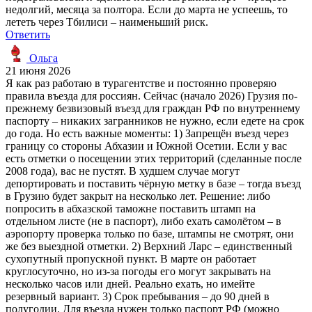
недолгий, месяца за полтора. Если до марта не успеешь, то
лететь через Тбилиси – наименьший риск.
Ответить
Ольга
21 июня 2026
Я как раз работаю в турагентстве и постоянно проверяю
правила въезда для россиян. Сейчас (начало 2026) Грузия по-
прежнему безвизовый въезд для граждан РФ по внутреннему
паспорту – никаких загранников не нужно, если едете на срок
до года. Но есть важные моменты: 1) Запрещён въезд через
границу со стороны Абхазии и Южной Осетии. Если у вас
есть отметки о посещении этих территорий (сделанные после
2008 года), вас не пустят. В худшем случае могут
депортировать и поставить чёрную метку в базе – тогда въезд
в Грузию будет закрыт на несколько лет. Решение: либо
попросить в абхазской таможне поставить штамп на
отдельном листе (не в паспорт), либо ехать самолётом – в
аэропорту проверка только по базе, штампы не смотрят, они
же без выездной отметки. 2) Верхний Ларс – единственный
сухопутный пропускной пункт. В марте он работает
круглосуточно, но из-за погоды его могут закрывать на
несколько часов или дней. Реально ехать, но имейте
резервный вариант. 3) Срок пребывания – до 90 дней в
полугодии. Для въезда нужен только паспорт РФ (можно