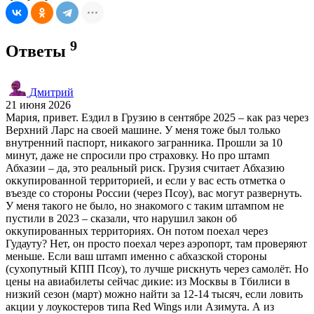
9
Ответы
Дмитрий
21 июня 2026
Мария, привет. Ездил в Грузию в сентябре 2025 – как раз через
Верхний Ларс на своей машине. У меня тоже был только
внутренний паспорт, никакого загранника. Прошли за 10
минут, даже не спросили про страховку. Но про штамп
Абхазии – да, это реальный риск. Грузия считает Абхазию
оккупированной территорией, и если у вас есть отметка о
въезде со стороны России (через Псоу), вас могут развернуть.
У меня такого не было, но знакомого с таким штампом не
пустили в 2023 – сказали, что нарушил закон об
оккупированных территориях. Он потом поехал через
Гудауту? Нет, он просто поехал через аэропорт, там проверяют
меньше. Если ваш штамп именно с абхазской стороны
(сухопутный КПП Псоу), то лучше рискнуть через самолёт. Но
цены на авиабилеты сейчас дикие: из Москвы в Тбилиси в
низкий сезон (март) можно найти за 12-14 тысяч, если ловить
акции у лоукостеров типа Red Wings или Азимута. А из