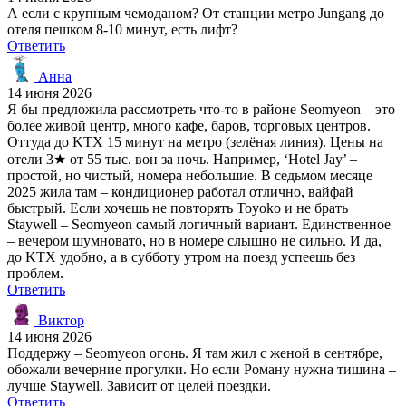
А если с крупным чемоданом? От станции метро Jungang до
отеля пешком 8-10 минут, есть лифт?
Ответить
Анна
14 июня 2026
Я бы предложила рассмотреть что-то в районе Seomyeon – это
более живой центр, много кафе, баров, торговых центров.
Оттуда до KTX 15 минут на метро (зелёная линия). Цены на
отели 3★ от 55 тыс. вон за ночь. Например, ‘Hotel Jay’ –
простой, но чистый, номера небольшие. В седьмом месяце
2025 жила там – кондиционер работал отлично, вайфай
быстрый. Если хочешь не повторять Toyoko и не брать
Staywell – Seomyeon самый логичный вариант. Единственное
– вечером шумновато, но в номере слышно не сильно. И да,
до KTX удобно, а в субботу утром на поезд успеешь без
проблем.
Ответить
Виктор
14 июня 2026
Поддержу – Seomyeon огонь. Я там жил с женой в сентябре,
обожали вечерние прогулки. Но если Роману нужна тишина –
лучше Staywell. Зависит от целей поездки.
Ответить