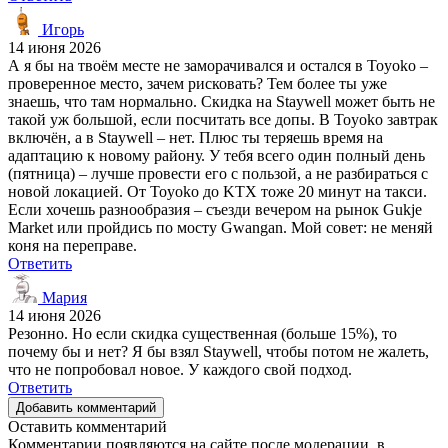
Игорь
14 июня 2026
А я бы на твоём месте не заморачивался и остался в Toyoko –
проверенное место, зачем рисковать? Тем более ты уже
знаешь, что там нормально. Скидка на Staywell может быть не
такой уж большой, если посчитать все допы. В Toyoko завтрак
включён, а в Staywell – нет. Плюс ты теряешь время на
адаптацию к новому району. У тебя всего один полный день
(пятница) – лучше провести его с пользой, а не разбираться с
новой локацией. От Toyoko до KTX тоже 20 минут на такси.
Если хочешь разнообразия – съезди вечером на рынок Gukje
Market или пройдись по мосту Gwangan. Мой совет: не меняй
коня на переправе.
Ответить
Мария
14 июня 2026
Резонно. Но если скидка существенная (больше 15%), то
почему бы и нет? Я бы взял Staywell, чтобы потом не жалеть,
что не попробовал новое. У каждого свой подход.
Ответить
Добавить комментарий
Оставить комментарий
Комментарии появляются на сайте после модерации, в