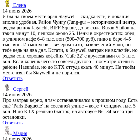
Елена
14 июня 2026
Я бы на твоём месте брал Staywell – скидка есть, и локация
вполне удобная. Район Чунгу (Jung-gu) – исторический центр,
рядом рынок Jagalchi, BIFF Square, до вокзала Busan Station на
такси минут 10, пешком около 25. Цены в окрестностях: обед
в уличном кафе 6–8 тыс. вон (500–700 руб), пиво в баре 4–5
тыс. вон. Из минусов – вечером тихо, развлечений мало, но
тебе ведь на два дня. Кстати, в Staywell завтрак не включён, но
рядом есть хорошая кофейня ‘Cafe 22’ с круассанами от 3 тыс.
вон. Если хочешь чего-то совсем другого – посмотри отели в
районе Haeundae, но до KTX оттуда ехать 40 минут. На твоём
месте взял бы Staywell и не парился.
Ответить
Сергей
14 июня 2026
Про завтрак верно, я там останавливался в прошлом году. Есть
ещё ‘Paris Baguette’ на соседней улице – кофе + сэндвич тыс. 5
вон. И до KTX реально быстро, на автобусе № 134 всего три
остановки.
Ответить
Мария
14 июня 2026