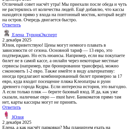
Отличный совет насчёт утра! Мы приехали после обеда и чуть
не растерялись от количества людей. Ещё добавлю, что кассы
находятся прямо у входа на понтонный мостик, который ведёт
на остров. Очередь двигается быстро.
Ответить
Елена_ТурцияЭксперт
2 декабря 2025
Юлия, приветствую! Цены могут немного плавать в
зависимости от сезона. Основной тариф — 13 евро, это
подтверждаю. Но есть нюансы. Например, если вы покупаете
билет не в самой кассе, а онлайн через некоторые местные
сервисы (например, при бронировании трансфера), можно
сэкономить 1-2 евро. Также имейте в виду альтернативу:
иногда предлагают комбинированный билет примерно за 17
евро, куда входит посещение пляжа Клеопатры и руин
древнего города Кедры. Если интересна история, это выгодно.
А если только пляж — берите базовый вход. И да, как уже
сказали, наличные евро — must have. Банкоматов прямо там
нет, карты кассиры могут не принять.
Ответить
Юлия
2 декабря 2025
Елена, а как насчёт парковки? Мы планируем ехать на