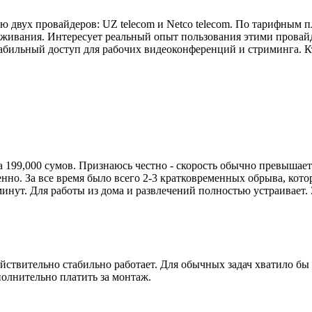
 двух провайдеров: UZ telecom и Netco telecom. По тарифным п
живания. Интересует реальный опыт пользования этими провайде
табильный доступ для рабочих видеоконференций и стриминга. К
за 199,000 сумов. Признаюсь честно - скорость обычно превышае
нно. За все время было всего 2-3 кратковременных обрыва, кото
минут. Для работы из дома и развлечений полностью устраивает.
йствительно стабильно работает. Для обычных задач хватило бы 
полнительно платить за монтаж.