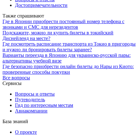
Достопримечательности
Также спрашивают
Где в Японии приобрести постоянный номер телефона с
звонками и СМС для нерезидентов
Подскажите, можно ли купить билеты в токийский
Диснейленд на месте?
Где посмотреть расписание транспорта из Токио в пригороды
и нужно ли бронировать билеты заранее?
Варианты переезда в Японию для украинско-русской пары:
альтернативы учебной визе
Где безопасно приобрести онлайн билеты до Нары из Киото:
проверенные способы покупки
Все вопросы
Сервисы
Вопросы и ответы
Путеводитель
Гид по интересным местам
Авиакомпании
База знаний
О проекте