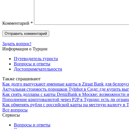
Комментарий
*
Задать вопрос!
Информация о Турции
Путеводитель туриста
Вопросы и ответы
Достопримечательности
Также спрашивают
Как долго выпускают именные карты в Ziraat Bank для белору
Актуальная стоимость порошков Tylphot в Сиде: где купить вы
Как снять доллары с карты DenizBank в Москве: возможности 
Пополнение криптовалютой через P2P в Турции: есть ли огра
Как обменять рубли с российской карты на местную валюту в 
Все вопросы
Сервисы
Вопросы и ответы