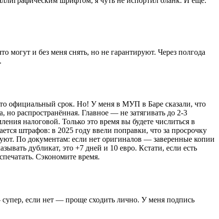
каллиграфическим шрифтом, я чуть не испортил бланк. И ещё:
о могут и без меня снять, но не гарантируют. Через полгода
.
это официальный срок. Но! У меня в МУП в Баре сказали, что
 но распространённая. Главное — не затягивать до 2-3
ления налоговой. Только это время вы будете числиться в
сается штрафов: в 2025 году ввели поправки, что за просрочку
афуют. По документам: если нет оригиналов — заверенные копии
ывать дубликат, это +7 дней и 10 евро. Кстати, если есть
аспечатать. Сэкономите время.
— супер, если нет — проще сходить лично. У меня подпись