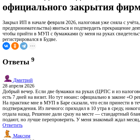
официального закрытия фир
Закрыл ИП в начале февраля 2026, налоговая уже сняла с учёт
предпринимательства) явиться и подтвердить прекращение деяте
чтобы прийти в МУП с бумажками (у меня на руках свидетельст
регистрировался в Будве.
9
Ответы
Дмитрий
28 апреля 2026
Добрый вечер. Если две бумажки на руках (ЦРПС и из налогово
есть 7 дней на визит. Но тут нюанс: официально в законе «О 
На практике мне в МУП в Баре сказали, что если принести в т
подтверждения. Из личного: приходил в 10 утра в среду, никог
отдала назад. Решение дали сразу на месте — стандартный бланк
подают, но лучше перепроверить. У меня знакомый ждал месяц, 
Ответить
Максим