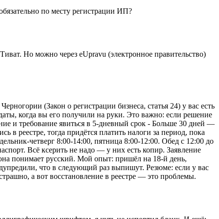
 обязательно по месту регистрации ИП?
Тиват. Но можно через eUpravu (электронное правительство)
ерногории (Закон о регистрации бизнеса, статья 24) у вас есть
даты, когда вы его получили на руки. Это важно: если решение
дение и требование явиться в 5-дневный срок - Больше 30 дней —
сь в реестре, тогда придётся платить налоги за период, пока
льник-четверг 8:00-14:00, пятница 8:00-12:00. Обед с 12:00 до
аспорт. Всё ксерить не надо — у них есть копир. Заявление
 она понимает русский. Мой опыт: пришёл на 18-й день,
редупредили, что в следующий раз выпишут. Резюме: если у вас
трашно, а вот восстановление в реестре — это проблемы.