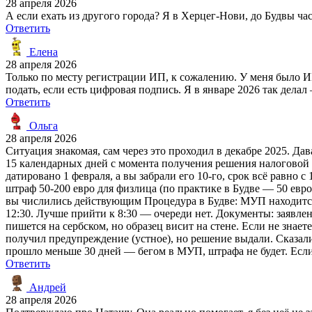
28 апреля 2026
А если ехать из другого города? Я в Херцег-Нови, до Будвы ч
Ответить
Елена
28 апреля 2026
Только по месту регистрации ИП, к сожалению. У меня было ИП
подать, если есть цифровая подпись. Я в январе 2026 так делал 
Ответить
Ольга
28 апреля 2026
Ситуация знакомая, сам через это проходил в декабре 2025. Дав
15 календарных дней с момента получения решения налоговой о 
датировано 1 февраля, а вы забрали его 10-го, срок всё равно с
штраф 50-200 евро для физлица (по практике в Будве — 50 евро
вы числились действующим Процедура в Будве: МУП находится на
12:30. Лучше прийти к 8:30 — очереди нет. Документы: заявлен
пишется на сербском, но образец висит на стене. Если не зна
получил предупреждение (устное), но решение выдали. Сказали «
прошло меньше 30 дней — бегом в МУП, штрафа не будет. Если 
Ответить
Андрей
28 апреля 2026