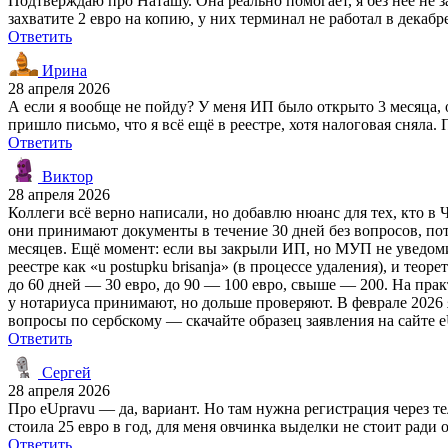
Подтверждаю про Наташу. Она реально помогает, я без неё не 
захватите 2 евро на копию, у них терминал не работал в декабре
Ответить
Ирина
28 апреля 2026
А если я вообще не пойду? У меня ИП было открыто 3 месяца, о
пришло письмо, что я всё ещё в реестре, хотя налоговая сняла.
Ответить
Виктор
28 апреля 2026
Коллеги всё верно написали, но добавлю нюанс для тех, кто в
они принимают документы в течение 30 дней без вопросов, пот
месяцев. Ещё момент: если вы закрыли ИП, но МУП не уведомил
реестре как «u postupku brisanja» (в процессе удаления), и тео
до 60 дней — 30 евро, до 90 — 100 евро, свыше — 200. На пра
у нотариуса принимают, но дольше проверяют. В феврале 2026 я
вопросы по сербскому — скачайте образец заявления на сайте e
Ответить
Сергей
28 апреля 2026
Про eUpravu — да, вариант. Но там нужна регистрация через т
стоила 25 евро в год, для меня овчинка выделки не стоит ради 
Ответить