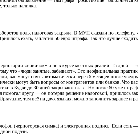
заполнил бы заявление — там графа «poslovno ime» заполняется 
, только наличка.
боротов ноль, налоговая закрыла. В МУП сказали по телефону, чт
 Пришлось ехать, заплатил 50 евро штрафа. Так что лучше сходить
 Черногории «новичок» и не в курсе местных реалий. 15 дней — 
ому что «люди занятые, забывают». Это неофициальная практика,
и, вас могут снять автоматически через 6 месяцев после уведом
ретически могут быть вопросы от контрагентов или банков. Что ка
ктике в Будве до 30 дней закрывают глаза. Но после 60 уже штр
 помогал другу — он потерял решение налоговой, пришлось заказ
Uprava.me, там всё на двух языках, можно заполнить заранее и р
елефон (черногорская симка) и электронная подпись. Если есть 
одной подачи.