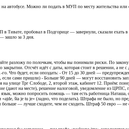
ас на автобусе. Можно ли подать в МУП по месту жительства или
 в Тивате, пробовал в Подгорице — завернули, сказали ехать в 
— зашло за 3 дня.
айте разложу по полочкам, чтобы вы понимали риски. По закону Ч
закрытии. Отсчёт идёт с даты, которая стоит в решении, а не с 
 1-го. Что будет, если опоздать: - От 15 до 30 дней — предупреж
, если сами пришли) - Больше 90 дней — могут восстановить запи
 улице Трг Слободе, 2, второй этаж, кабинет 12. Приём: понеде
ие (дают на месте), решение налоговой, уведомление из ЦРПС, п
ете язык, можно попросить помощь — там есть работница Наташа,
ajde, šta je tu je» (ладно, что поделать). Штрафа не было, но п
больше — лучше сходите, чем не сходить. Штраф 50 евро — не с