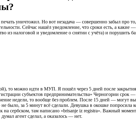
мы?
а, печать уничтожил. Но вот незадача — совершенно забыл про т
льности. Сейчас нашёл уведомление, что сроки есть, а какие — н
во из налоговой и уведомление о снятии с учёта) и порушить ба
й), то можно идти в МУП. Я пошёл через 5 дней после закрытия
регистрации субъектов предпринимательства» Черногории срок — 
ечение недели, то вообще без проблем. После 15 дней — могут в
о не было, за 5 минут всё сделали. Девушка в окошке попросила
 на сербском, там написано «brisanje iz registra». Важный момен
думал агент сделал, а оказалось — нет.