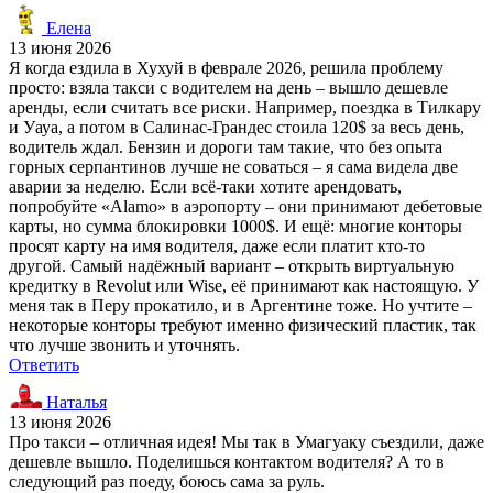
Елена
13 июня 2026
Я когда ездила в Хухуй в феврале 2026, решила проблему
просто: взяла такси с водителем на день – вышло дешевле
аренды, если считать все риски. Например, поездка в Тилкару
и Уауа, а потом в Салинас-Грандес стоила 120$ за весь день,
водитель ждал. Бензин и дороги там такие, что без опыта
горных серпантинов лучше не соваться – я сама видела две
аварии за неделю. Если всё-таки хотите арендовать,
попробуйте «Alamo» в аэропорту – они принимают дебетовые
карты, но сумма блокировки 1000$. И ещё: многие конторы
просят карту на имя водителя, даже если платит кто-то
другой. Самый надёжный вариант – открыть виртуальную
кредитку в Revolut или Wise, её принимают как настоящую. У
меня так в Перу прокатило, и в Аргентине тоже. Но учтите –
некоторые конторы требуют именно физический пластик, так
что лучше звонить и уточнять.
Ответить
Наталья
13 июня 2026
Про такси – отличная идея! Мы так в Умагуаку съездили, даже
дешевле вышло. Поделишься контактом водителя? А то в
следующий раз поеду, боюсь сама за руль.