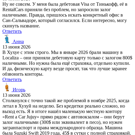
Ну не совсем. У меня была дебетовая Visa от Тинькофф, её в
RentalCars приняли без проблем, но запросили залог
наличными. Правда, пришлось искать конкретный офис в
Сан-Сальвадоре, который согласился. Если интересно, могу
скинуть название.
Ответить
Анна
13 июня 2026
В Хухуе с этим строго. Мы в январе 2026 брали машину в
Localiza – они приняли дебетовую карту только с залогом 800$
наличными. Но нужна была ещё страховка, отдельно купили.
И да, физическую карту везде просят, так что лучше заранее
обзвонить конторы.
Ответить
Игорь
13 июня 2026
Столкнулся с точно такой же проблемой в ноябре 2025, когда
летал в Хухуй на неделю. Без кредитки реально сложно, но
выход есть. Я в итоге нашёл маленькую местную контору
«Rent a Car Jujuy» прямо рядом с автовокзалом – они берут
залог наличными (300$ или эквивалент в песо), но нужен
загранпаспорт и права международного образца. Машина
была Suzuki Swift 2019 года, 45$ в сутки с полной страховкой.