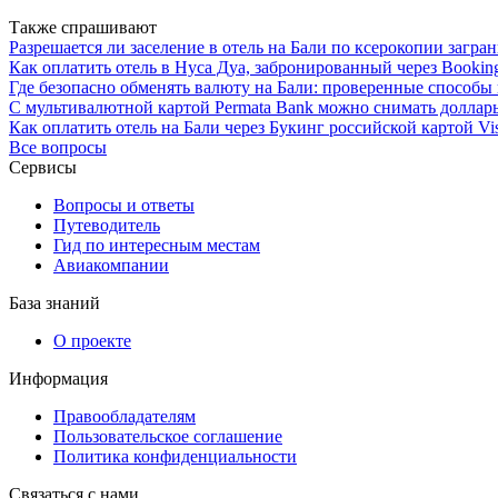
Также спрашивают
Разрешается ли заселение в отель на Бали по ксерокопии загр
Как оплатить отель в Нуса Дуа, забронированный через Bookin
Где безопасно обменять валюту на Бали: проверенные способы
С мультивалютной картой Permata Bank можно снимать доллар
Как оплатить отель на Бали через Букинг российской картой Vis
Все вопросы
Сервисы
Вопросы и ответы
Путеводитель
Гид по интересным местам
Авиакомпании
База знаний
О проекте
Информация
Правообладателям
Пользовательское соглашение
Политика конфиденциальности
Связаться с нами