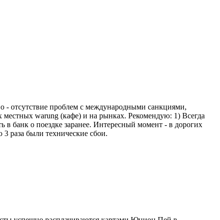
во - отсутствие проблем с международными санкциями,
 местных warung (кафе) и на рынках. Рекомендую: 1) Всегда
ть в банк о поездке заранее. Интересный момент - в дорогих
 3 раза были технические сбои.
ристы успешно расплачиваются картами Юнион Пей в