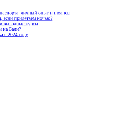
анпаспорта: личный опыт и нюансы
g, если прилетаем ночью?
 и выгодные курсы
ы на Бали?
a в 2024 году