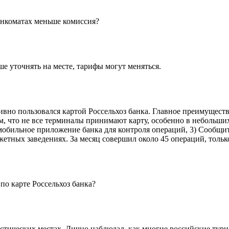
анкоматах меньше комиссия?
ше уточнять на месте, тарифы могут меняться.
тивно пользовался картой Россельхоз банка. Главное преимущест
м, что не все терминалы принимают карту, особенно в небольших
ть мобильное приложение банка для контроля операций, 3) Сообщи
етных заведениях. За месяц совершил около 45 операций, только
по карте Россельхоз банка?
истических местах. Лично наблюдал, как многие российские ту