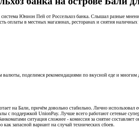
ьхоз банка на острове Бали д
сь система Юнион Пей от Россельхоз банка. Слышал разные мнени
ть оплаты в местных магазинах, ресторанах и снятия наличных 
ном валюты, поделимся рекомендациями по вкусной еде и многим
тает на Бали, причём довольно стабильно. Лично использовал её
налы с поддержкой UnionPay. Лучше всего работают сетевые супер
 банкоматами ситуация сложнее - комиссия за снятие составляет 
о как запасной вариант на случай технических сбоев.