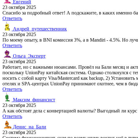
Евгений
23 октября 2025
Спасибо за подробный ответ! А подскажите, в каких именно б
Ответить
Андрей_путешественник
23 октября 2025
По моему опыту, в BNI комиссия 3%, а в Mandiri - 4.5%. Но луч
Ответить
Ольга_Эксперт
23 октября 2025
Работает, но с важными нюансами. Провёл на Бали месяц и ак
поскольку UnionPay китайская система. Однако столкнулся с те
носить с собой карту Visa/Mastercard как backup, 2) Установи
отелях и SPA-центрах UnionPay принимают охотнее, чем в бюдж
Ответить
Максим_финансист
23 октября 2025
А как обстоят дела с конвертацией валюты? Выгодный ли курс 
Ответить
Денис_на_Бали
23 октября 2025
Система функционирует, судя по всему шуму вокруг неё в тур