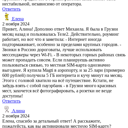
нестабильной, независимо от оператора.
Ответить
Елена
2 ноября 2024
Привет, Алина! Дополню ответ Михаила. Я была в Грузии
месяц назад и пользовалась Теле2. Действительно, роуминг
работает, но вот что я заметила: - Интернет иногда
подтормаживает, особенно за пределами крупных городов. -
Звонки в Россию дороговаты, лучше использовать
мессенджеры через Wi-Fi. - В некоторых горных районах связь
может пропадать совсем. Если планируешь активно
пользоваться связью, то местная SIM-карта однозначно
выгоднее. Я купила Magti в аэропорту, и за 25 лари (примерно
600 рублей) получила 5 ГБ интернета и кучу минут на месяц.
Этого с головой хватило на всё путешествие. Кстати, не
забудь взять с собой пауэрбанк - в Грузии много красивых
мест, захочется всё фотографировать, а розетки не везде
доступны!
Ответить
Алина
2 ноября 2024
Елена, спасибо за детальный ответ! А расскажите,
пожалуйста, как вы активировали местную SIM-карту?