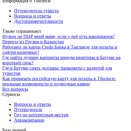
Информация о Тбилиси
Путеводитель туриста
Вопросы и ответы
Достопримечательности
Также спрашивают
Нужен ли ПЦР моей маме, если у неё есть вакцинация?
Переезд из Грузии в Казахстан
Работают ли карты Credo Банка в Таиланде для оплаты и
снятия наличных?
Где найти лучшие варианты аренды квартиры в Батуми на
короткий срок?
Где в Батуми снять доллары: банкоматы с валютой для
туристов
Как привязать российскую карту для оплаты в Тбилиси:
реальные возможности и подводные камни
Все вопросы
Сервисы
Вопросы и ответы
Путеводитель
Гид по интересным местам
Авиакомпании
База знаний