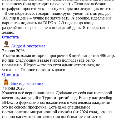
и расписку (она приходит на e-devlet). - Если вас всё-таки
штрафуют, просите чек – он нужен для последующих визитов.
- В сентябре 2026, говорят, планируют увеличить штраф до
100 лир в день – лучше не затягивать. А вообще, идеальный
вариант – подавать на ВНЖ за 2-3 недели до конца
разрешённого срока, а не в последний день. Я теперь так и
делаю.
Ответить
Андрей_экстремал
7 июня 2026
У меня похожая история: просрочил 8 дней, заплатил 496 лир,
но при следующем въезде (через полгода) всё было
нормально. Штраф – это по сути административка, не
уголовка. Главное не копить долги.
Ответить
Виктор_кочевник
7 июня 2026
Коллеги всё верно написали. Добавлю от себя как цифровой
кочевник, живущий в Турции третий год. Если у вас pending
ВНЖ, то формально вы находитесь в «легальном ожидании» –
это не совсем просрочка. Есть даже специальное
постановление миграционной службы (от 2024 года), что на
период рассмотрения заявления пребывание считается