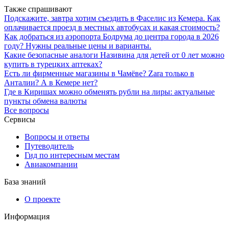
Также спрашивают
Подскажите, завтра хотим съездить в Фаселис из Кемера. Как
оплачивается проезд в местных автобусах и какая стоимость?
Как добраться из аэропорта Бодрума до центра города в 2026
году? Нужны реальные цены и варианты.
Какие безопасные аналоги Називина для детей от 0 лет можно
купить в турецких аптеках?
Есть ли фирменные магазины в Чамёве? Zara только в
Анталии? А в Кемере нет?
Где в Киришах можно обменять рубли на лиры: актуальные
пункты обмена валюты
Все вопросы
Сервисы
Вопросы и ответы
Путеводитель
Гид по интересным местам
Авиакомпании
База знаний
О проекте
Информация