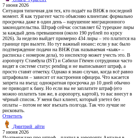
7 июня 2026
Ситуация типичная для тех, кто подаёт на ВНЖ в последний
момент. Я как турагент часто объясняю клиентам: формально
просрочка даже в один день – нарушение миграционного
законодательства. Штраф сейчас составляет 62 турецкие лиры
за каждый день превышения (около 190 рублей по курсу
2026). За неделю выйдет примерно 434 лиры – это платится на
границе при вылете. Но тут важный нюанс: если у вас было
подтверждение подачи на ВНЖ (так называемая «кьяк» –
расписка с номером дела), то инспектор может учесть это. В
аэропорту Стамбула (IST) и Сабихи Гёкчен сотрудники часто
видят в системе статус pending и не выписывают штраф, а
просто ставят отметку. Однако я знаю случаи, когда всё равно
штрафовали – зависит от настроения офицера. Что касается
запрета на въезд: однократная просрочка до 10 дней обычно
не приводит к бану. Но если вы не заплатите штраф (его
можно оплатить там же, в аэропорту, картой), то вас внесут в
чёрный список. У меня был клиент, который улетел без
оплаты – потом не мог въехать полгода. Так что лучше не
рисковать.
Ответить
Дмитрий_айти
7 июня 2026
Подтверждаю про штраф – платил в аэропорту Анталья в