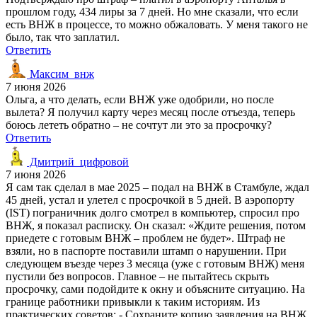
прошлом году, 434 лиры за 7 дней. Но мне сказали, что если
есть ВНЖ в процессе, то можно обжаловать. У меня такого не
было, так что заплатил.
Ответить
Максим_внж
7 июня 2026
Ольга, а что делать, если ВНЖ уже одобрили, но после
вылета? Я получил карту через месяц после отъезда, теперь
боюсь лететь обратно – не сочтут ли это за просрочку?
Ответить
Дмитрий_цифровой
7 июня 2026
Я сам так сделал в мае 2025 – подал на ВНЖ в Стамбуле, ждал
45 дней, устал и улетел с просрочкой в 5 дней. В аэропорту
(IST) пограничник долго смотрел в компьютер, спросил про
ВНЖ, я показал расписку. Он сказал: «Ждите решения, потом
приедете с готовым ВНЖ – проблем не будет». Штраф не
взяли, но в паспорте поставили штамп о нарушении. При
следующем въезде через 3 месяца (уже с готовым ВНЖ) меня
пустили без вопросов. Главное – не пытайтесь скрыть
просрочку, сами подойдите к окну и объясните ситуацию. На
границе работники привыкли к таким историям. Из
практических советов: - Сохраните копию заявления на ВНЖ