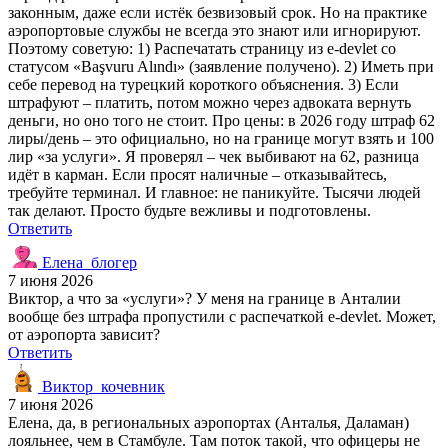
законным, даже если истёк безвизовый срок. Но на практике
аэропортовые службы не всегда это знают или игнорируют.
Поэтому советую: 1) Распечатать страницу из e-devlet со
статусом «Başvuru Alındı» (заявление получено). 2) Иметь при
себе перевод на турецкий короткого объяснения. 3) Если
штрафуют – платить, потом можно через адвоката вернуть
деньги, но оно того не стоит. Про цены: в 2026 году штраф 62
лиры/день – это официально, но на границе могут взять и 100
лир «за услуги». Я проверял – чек выбивают на 62, разница
идёт в карман. Если просят наличные – отказывайтесь,
требуйте терминал. И главное: не паникуйте. Тысячи людей
так делают. Просто будьте вежливы и подготовлены.
Ответить
Елена_блогер
7 июня 2026
Виктор, а что за «услуги»? У меня на границе в Анталии
вообще без штрафа пропустили с распечаткой e-devlet. Может,
от аэропорта зависит?
Ответить
Виктор_кочевник
7 июня 2026
Елена, да, в региональных аэропортах (Анталья, Даламан)
лояльнее, чем в Стамбуле. Там поток такой, что офицеры не