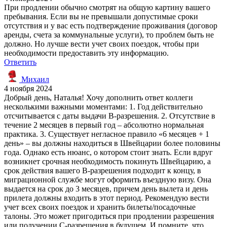
При продлении обычно смотрят на общую картину вашего
пребывания. Если вы не превышали допустимые сроки
отсутствия и у вас есть подтверждение проживания (договор
аренды, счета за коммунальные услуги), то проблем быть не
должно. Но лучше вести учет своих поездок, чтобы при
необходимости предоставить эту информацию.
Ответить
Михаил
4 ноября 2024
Добрый день, Наталья! Хочу дополнить ответ коллеги
несколькими важными моментами: 1. Год действительно
отсчитывается с даты выдачи B-разрешения. 2. Отсутствие в
течение 2 месяцев в первый год – абсолютно нормальная
практика. 3. Существует негласное правило «6 месяцев + 1
день» – вы должны находиться в Швейцарии более половины
года. Однако есть нюанс, о котором стоит знать. Если вдруг
возникнет срочная необходимость покинуть Швейцарию, а
срок действия вашего B-разрешения подходит к концу, в
миграционной службе могут оформить въездную визу. Она
выдается на срок до 3 месяцев, причем день вылета и день
прилета должны входить в этот период. Рекомендую вести
учет всех своих поездок и хранить билеты/посадочные
талоны. Это может пригодиться при продлении разрешения
или получении С-разрешения в будущем. И помните, что