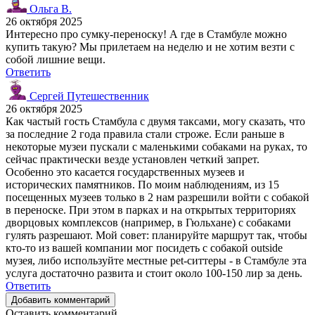
Ольга В.
26 октября 2025
Интересно про сумку-переноску! А где в Стамбуле можно
купить такую? Мы прилетаем на неделю и не хотим везти с
собой лишние вещи.
Ответить
Сергей Путешественник
26 октября 2025
Как частый гость Стамбула с двумя таксами, могу сказать, что
за последние 2 года правила стали строже. Если раньше в
некоторые музеи пускали с маленькими собаками на руках, то
сейчас практически везде установлен четкий запрет.
Особенно это касается государственных музеев и
исторических памятников. По моим наблюдениям, из 15
посещенных музеев только в 2 нам разрешили войти с собакой
в переноске. При этом в парках и на открытых территориях
дворцовых комплексов (например, в Гюльхане) с собаками
гулять разрешают. Мой совет: планируйте маршрут так, чтобы
кто-то из вашей компании мог посидеть с собакой outside
музея, либо используйте местные pet-ситтеры - в Стамбуле эта
услуга достаточно развита и стоит около 100-150 лир за день.
Ответить
Добавить комментарий
Оставить комментарий