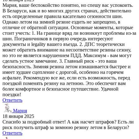
Мария, ваше беспокойство понятно, но спешу вас успокоить.
В Беларуси, как и во многих других странах, действительно
есть определенные правила касательно сезонности шин.
Однако летом на зимней резине ездить не запрещено, в
отличие от обратной ситуации. Основные моменты, которые
стоит учесть: 1. На границе вряд ли возникнут проблемы из-за
шин. Пограничников в первую очередь интересуют
документы и legality вашего въезда. 2. ДПС теоретически
может обратить внимание на несоответствие резины сезону,
но это не является нарушением ПДД. Максимум - вам могут
сделать устное замечание. 3. Главный риск - это ваша
безопасность. Зимняя резина летом изнашивается быстрее и
имеет худшее сцепление с дорогой, особенно на горячем
асфальте. Рекомендую все же, если есть возможность, перед
поездкой поменять резину на летнюю. Это обеспечит вам
более комфортное и безопасное путешествие. Удачной
поездки!
Ответить
Мария
18 января 2025
Спасибо за подробный ответ! А как насчет штрафов? Есть ли
риск получить штраф за зимнюю резину летом в Беларуси?
Ответить