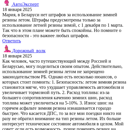
АвтоЭксперт
18 января 2025
Мария, в Беларуси нет штрафов за использование зимней
резины летом. Штрафы предусмотрены только за
использование летней резины зимой, с 1 декабря по 1 марта.
Так что в этом плане можете быть спокойны. Но помните о
безопасности - это важнее любых штрафов.
Ответить
Дорожный_волк
18 января 2025
Как человек, часто путешествующий между Россией и
Беларусью, могу поделиться своим опытом. Действительно,
использование зимней резины летом не запрещено
законодательством РБ. Однако есть несколько нюансов, о
которых стоит помнить: 1. Безопасность: летом зимняя резина
становится мягче, что ухудшает управляемость автомобиля и
увеличивает тормозной путь. 2. Расход топлива: из-за
большего сопротивления качению зимних шин, расход
топлива может увеличиться на 5-10%. 3. Износ шин: на
горячем асфальте зимняя резина изнашивается гораздо
быстрее. Что касается ДПС, то за все мои поездки никто ни
разу не обратил внимание на тип резины летом. Их больше
интересует техническое состояние автомобиля в целом. Мой
совет: если есть возможность, лучше поменять резину на