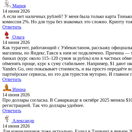
Мария
14 июня 2026
А если нет наличных рублей? У меня была только карта Тинькоф
комиссия 2%. Но для тура без знакомых это сложно. Крипту т
Ответить
Ольга
14 июня 2026
Как турагент, работающий с Узбекистаном, расскажу официальн
магазины, но Яндекс.Такси к ним не подключено. Причина — 
банках (курс около 115–120 сумов за рубль) или в частных об
обменять проще, курс к суму стабильнее. Например, $1 дают о
Yandex Go, оно показывает стоимость, и вы просто передаёте 
партнёрские сервисы, но это для туристов муторно. И главное
Ответить
Ирина
14 июня 2026
Про доллары согласна. В Самарканде в октябре 2025 меняла $1
регистрацией. Так что доллары удобнее.
Ответить
Александр
14 июня 2026
Для командировок тоже актуально. Ездил в Ташкент в январе 