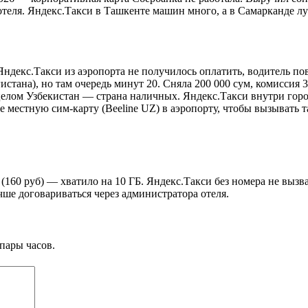
отеля. Яндекс.Такси в Ташкенте машин много, а в Самарканде луч
Яндекс.Такси из аэропорта не получилось оплатить, водитель по
егистана), но там очередь минут 20. Сняла 200 000 сум, комисси
целом Узбекистан — страна наличных. Яндекс.Такси внутри горо
ите местную сим-карту (Beeline UZ) в аэропорту, чтобы вызывать
м (160 руб) — хватило на 10 ГБ. Яндекс.Такси без номера не вызв
чше договариваться через администратора отеля.
пары часов.