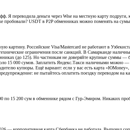
ф. Я переводила деньги через Wise на местную карту подруги, к
оже пробовали? USDT в P2P обменниках можно поменять на сумы 
ую картину. Российские Visa/Mastercard не работают в Узбекис
технические ограничения после санкций. В Самарканде наличн
менниках (до 125). Но частникам не доверяйте крупные суммы —
коло 15 000 сумов. Заплатить Яндекс.Такси наличными можно — в
водителю купюры. Ещё вариант: если у вас есть карта «ЮMoney»
 предупреждение: не пытайтесь оплатить поездку переводом на 
00 по 15 200 сум в обменнике рядом с Гур-Эмиром. Никаких проб
2026 — корпоративная карта Сбербанка не работала. Выручил со