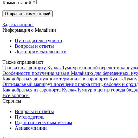
Комментарий
*
Задать вопрос!
Информация о Малайзии
Путеводитель туриста
Вопросы и ответы
Достопримечательности
Также спрашивают
Транзит в аэропорту Куала-Лумпура: ночной перелет и капсуль
Особенности получения визы в Малайзию для беременных: нуж
Как добраться до нужного терминала в аэропорту Куала-Лумпура
Оптимальный маршрут посещения парка птиц, бабочек и орхид
Как добраться из аэропорта Куала-Лумпур в центр города бюд
Все вопросы
Сервисы
Вопросы и ответы
Путеводитель
Гид по интересным местам
Авиакомпании