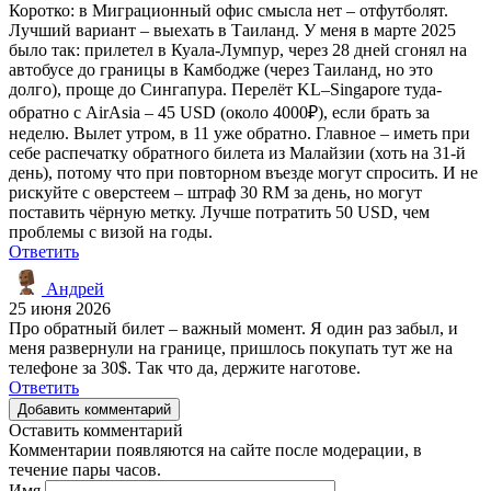
Коротко: в Миграционный офис смысла нет – отфутболят.
Лучший вариант – выехать в Таиланд. У меня в марте 2025
было так: прилетел в Куала-Лумпур, через 28 дней сгонял на
автобусе до границы в Камбодже (через Таиланд, но это
долго), проще до Сингапура. Перелёт KL–Singapore туда-
обратно с AirAsia – 45 USD (около 4000₽), если брать за
неделю. Вылет утром, в 11 уже обратно. Главное – иметь при
себе распечатку обратного билета из Малайзии (хоть на 31-й
день), потому что при повторном въезде могут спросить. И не
рискуйте с оверстеем – штраф 30 RM за день, но могут
поставить чёрную метку. Лучше потратить 50 USD, чем
проблемы с визой на годы.
Ответить
Андрей
25 июня 2026
Про обратный билет – важный момент. Я один раз забыл, и
меня развернули на границе, пришлось покупать тут же на
телефоне за 30$. Так что да, держите наготове.
Ответить
Добавить комментарий
Оставить комментарий
Комментарии появляются на сайте после модерации, в
течение пары часов.
Имя