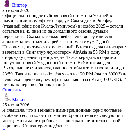
Виктор
25 июня 2026
Официально продлить безвизовый штамп на 30 дней в
иммиграционном офисе не дадут. Сам ходил в Putrajaya
(главный офис под Куала-Лумпуром) в ноябре 2025 – хотели
остаться на 45 дней из-за дождливого сезона, думали
пересидеть. Сказали: только medical emergency или если
авиакомпания отменила рейс – и то максимум 7 дней.
Никаких туристических оснований. В итоге сделали визаран:
вылетели в Сингапур лоукостером AirAsia за 55 RM в одну
сторону (утренний рейс), через 4 часа вернулись обратно –
получили новый 30-дневный штамп. Всё в тот же день.
Выходные не считаются, главное чтобы штамп поставили до
23:59. Такой вариант обошёлся около 120 RM (около 3000₽) на
человека – дешевле, чем официальная виза eVisa (100 USD). И
никаких нервов с бюрократией.
Ответить
Мария
25 июня 2026
Я слышала, что в Пенанге иммиграционный офис лояльнее,
особенно если подойти с копией брони отеля на следующий
месяц. Но сама не пробовала – рисковать не хотелось. Твой
вариант с Сингапуром надёжнее.