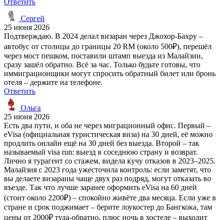
Ответить
Сергей
25 июня 2026
Подтверждаю. В 2024 делал визаран через Джохор-Бахру –
автобус от столицы до границы 20 RM (около 500₽), перешёл
через мост пешком, поставили штамп выезда из Малайзии,
сразу зашёл обратно. Всё за час. Только будьте готовы, что
иммиграционщики могут спросить обратный билет или бронь
отеля – держите на телефоне.
Ответить
Ольга
25 июня 2026
Есть два пути, и оба не через миграционный офис. Первый –
eVisa (официальная туристическая виза) на 30 дней, её можно
продлить онлайн ещё на 30 дней без выезда. Второй – так
называемый visa run: выезд в соседнюю страну и возврат.
Лично я турагент со стажем, видела кучу отказов в 2023–2025.
Малайзия с 2023 года ужесточила контроль: если заметят, что
вы делаете визараны чаще двух раз подряд, могут отказать во
въезде. Так что лучше заранее оформить eVisa на 60 дней
(стоит около 2200₽) – спокойно живёте два месяца. Если уже в
стране и срок поджимает – берите лоукостер до Бангкока, там
цены от 2000₽ туда-обратно, плюс ночь в хостеле – выходит