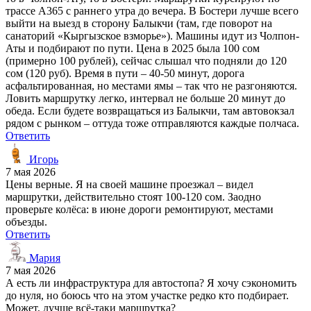
трассе А365 с раннего утра до вечера. В Бостери лучше всего
выйти на выезд в сторону Балыкчи (там, где поворот на
санаторий «Кыргызское взморье»). Машины идут из Чолпон-
Аты и подбирают по пути. Цена в 2025 была 100 сом
(примерно 100 рублей), сейчас слышал что подняли до 120
сом (120 руб). Время в пути – 40-50 минут, дорога
асфальтированная, но местами ямы – так что не разгоняются.
Ловить маршрутку легко, интервал не больше 20 минут до
обеда. Если будете возвращаться из Балыкчи, там автовокзал
рядом с рынком – оттуда тоже отправляются каждые полчаса.
Ответить
Игорь
7 мая 2026
Цены верные. Я на своей машине проезжал – видел
маршрутки, действительно стоят 100-120 сом. Заодно
проверьте колёса: в июне дороги ремонтируют, местами
объезды.
Ответить
Мария
7 мая 2026
А есть ли инфраструктура для автостопа? Я хочу сэкономить
до нуля, но боюсь что на этом участке редко кто подбирает.
Может, лучше всё-таки маршрутка?