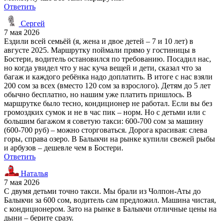
Ответить
Сергей
7 мая 2026
Ездили всей семьёй (я, жена и двое детей – 7 и 10 лет) в
августе 2025. Маршрутку поймали прямо у гостиницы в
Бостери, водитель остановился по требованию. Посадил нас,
но когда увидел что у нас куча вещей и дети, сказал что за
багаж и каждого ребёнка надо доплатить. В итоге с нас взяли
200 сом за всех (вместо 120 сом за взрослого). Детям до 5 лет
обычно бесплатно, но нашим уже платить пришлось. В
маршрутке было тесно, кондиционер не работал. Если вы без
громоздких сумок и не в час пик – норм. Но с детьми или с
большим багажом я советую такси: 600-700 сом за машину
(600-700 руб) – можно сторговаться. Дорога красивая: слева
горы, справа озеро. В Балыкчи на рынке купили свежей рыбы
и арбузов – дешевле чем в Бостери.
Ответить
Наталья
7 мая 2026
С двумя детьми точно такси. Мы брали из Чолпон-Аты до
Балыкчи за 600 сом, водитель сам предложил. Машина чистая,
с кондиционером. Зато на рынке в Балыкчи отличные цены на
дыни – берите сразу.