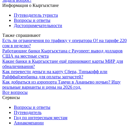
Задать вопрос!
Информация о Кыргызстане
Путеводитель туриста
Вопросы и ответы
Достопримечательности
Также спрашивают
Есть ли ограничения по трафику у оператора О! на тарифе 220
сом в неделю?
Работающие банки Кыргызстана с Payoneer: вывод долларов
США на местные счета
Какие банки в Кыргызстане ещё принимают карты МИР для
обналичивания?
Как перевести деньги на карту Сбера, Тинькофф или
Райффайзенбанка для оплаты запчастей?
Как добраться из аэропорта Тамчи в Ананьево ночью? Ищу
реальные варианты и цены на 2026 год.
Все вопросы
Сервисы
Вопросы и ответы
Путеводитель
Гид по интересным местам
Авиакомпании