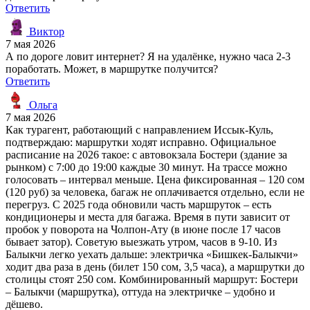
Ответить
Виктор
7 мая 2026
А по дороге ловит интернет? Я на удалёнке, нужно часа 2-3
поработать. Может, в маршрутке получится?
Ответить
Ольга
7 мая 2026
Как турагент, работающий с направлением Иссык-Куль,
подтверждаю: маршрутки ходят исправно. Официальное
расписание на 2026 такое: с автовокзала Бостери (здание за
рынком) с 7:00 до 19:00 каждые 30 минут. На трассе можно
голосовать – интервал меньше. Цена фиксированная – 120 сом
(120 руб) за человека, багаж не оплачивается отдельно, если не
перегруз. С 2025 года обновили часть маршруток – есть
кондиционеры и места для багажа. Время в пути зависит от
пробок у поворота на Чолпон-Ату (в июне после 17 часов
бывает затор). Советую выезжать утром, часов в 9-10. Из
Балыкчи легко уехать дальше: электричка «Бишкек-Балыкчи»
ходит два раза в день (билет 150 сом, 3,5 часа), а маршрутки до
столицы стоят 250 сом. Комбинированный маршрут: Бостери
– Балыкчи (маршрутка), оттуда на электричке – удобно и
дёшево.