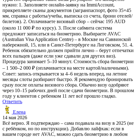
нужно: 1. Заполняете онлайн-заявку на ImmiAccount,
прикрепляете сканы документов (загранпаспорт, фото 35×45
мм, справка с работы/учебы, выписка со счета, брони отелей/
билетов). 2. Оплачиваете визовый сбор – сейчас 195 AUD
(около 11 000 ₽ по курсу). 3. После сабмита система
предложит записаться на биометрию. Выбираете AVAC
(Australian Visa Application Centre) – в Москве на Саввинской
набережной, 15, или в Санкт-Петербурге на Лиговском, 51. 4.
Ребенок обязательно должен прийти лично – берут отпечатки
всех пальцев (даже если уже сдавали для других виз).
Процедура занимает 5–10 минут. Стоимость сбора биометрии
– 1 500–2 000 ₽ (оплачивается на месте картой/наличными).
Совет: запись открывается за 4–6 недель вперед, на летние
месяцы слоты разбирают быстро. Я рекомендую бронировать
сразу после оплаты визового сбора. Обычно визу одобряют
через 10–15 рабочих дней после сдачи биометрии. В прошлом
году у клиентов с ребенком 11 лет всё прошло гладко.
Ответить
Елена
14 мая 2026
Всё верно. Я подтверждаю – сама подавала на визу в 2025 (не
с ребёнком, но по инструкции). Добавлю лайфхак: если в
вашем городе нет AVAC, можно сдать биометрию в любом