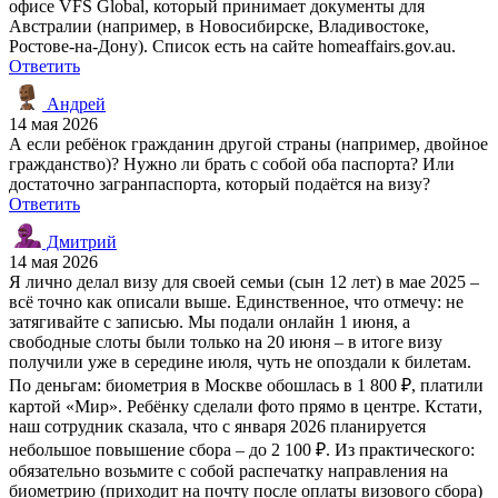
офисе VFS Global, который принимает документы для
Австралии (например, в Новосибирске, Владивостоке,
Ростове-на-Дону). Список есть на сайте homeaffairs.gov.au.
Ответить
Андрей
14 мая 2026
А если ребёнок гражданин другой страны (например, двойное
гражданство)? Нужно ли брать с собой оба паспорта? Или
достаточно загранпаспорта, который подаётся на визу?
Ответить
Дмитрий
14 мая 2026
Я лично делал визу для своей семьи (сын 12 лет) в мае 2025 –
всё точно как описали выше. Единственное, что отмечу: не
затягивайте с записью. Мы подали онлайн 1 июня, а
свободные слоты были только на 20 июня – в итоге визу
получили уже в середине июля, чуть не опоздали к билетам.
По деньгам: биометрия в Москве обошлась в 1 800 ₽, платили
картой «Мир». Ребёнку сделали фото прямо в центре. Кстати,
наш сотрудник сказала, что с января 2026 планируется
небольшое повышение сбора – до 2 100 ₽. Из практического:
обязательно возьмите с собой распечатку направления на
биометрию (приходит на почту после оплаты визового сбора)