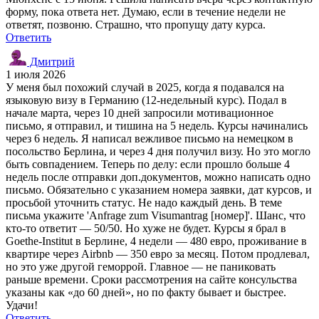
форму, пока ответа нет. Думаю, если в течение недели не
ответят, позвоню. Страшно, что пропущу дату курса.
Ответить
Дмитрий
1 июля 2026
У меня был похожий случай в 2025, когда я подавался на
языковую визу в Германию (12-недельный курс). Подал в
начале марта, через 10 дней запросили мотивационное
письмо, я отправил, и тишина на 5 недель. Курсы начинались
через 6 недель. Я написал вежливое письмо на немецком в
посольство Берлина, и через 4 дня получил визу. Но это могло
быть совпадением. Теперь по делу: если прошло больше 4
недель после отправки доп.документов, можно написать одно
письмо. Обязательно с указанием номера заявки, дат курсов, и
просьбой уточнить статус. Не надо каждый день. В теме
письма укажите 'Anfrage zum Visumantrag [номер]'. Шанс, что
кто-то ответит — 50/50. Но хуже не будет. Курсы я брал в
Goethe-Institut в Берлине, 4 недели — 480 евро, проживание в
квартире через Airbnb — 350 евро за месяц. Потом продлевал,
но это уже другой геморрой. Главное — не паниковать
раньше времени. Сроки рассмотрения на сайте консульства
указаны как «до 60 дней», но по факту бывает и быстрее.
Удачи!
Ответить