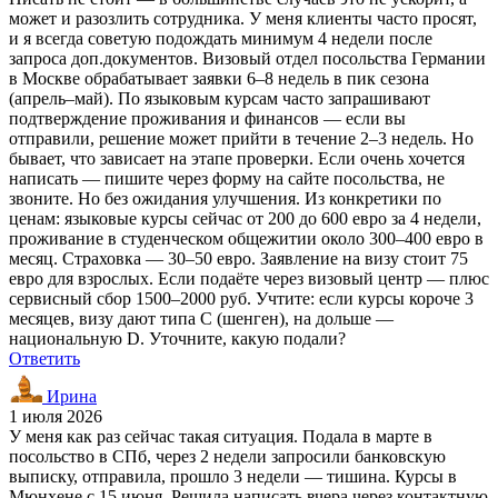
может и разозлить сотрудника. У меня клиенты часто просят,
и я всегда советую подождать минимум 4 недели после
запроса доп.документов. Визовый отдел посольства Германии
в Москве обрабатывает заявки 6–8 недель в пик сезона
(апрель–май). По языковым курсам часто запрашивают
подтверждение проживания и финансов — если вы
отправили, решение может прийти в течение 2–3 недель. Но
бывает, что зависает на этапе проверки. Если очень хочется
написать — пишите через форму на сайте посольства, не
звоните. Но без ожидания улучшения. Из конкретики по
ценам: языковые курсы сейчас от 200 до 600 евро за 4 недели,
проживание в студенческом общежитии около 300–400 евро в
месяц. Страховка — 30–50 евро. Заявление на визу стоит 75
евро для взрослых. Если подаёте через визовый центр — плюс
сервисный сбор 1500–2000 руб. Учтите: если курсы короче 3
месяцев, визу дают типа C (шенген), на дольше —
национальную D. Уточните, какую подали?
Ответить
Ирина
1 июля 2026
У меня как раз сейчас такая ситуация. Подала в марте в
посольство в СПб, через 2 недели запросили банковскую
выписку, отправила, прошло 3 недели — тишина. Курсы в
Мюнхене с 15 июня. Решила написать вчера через контактную