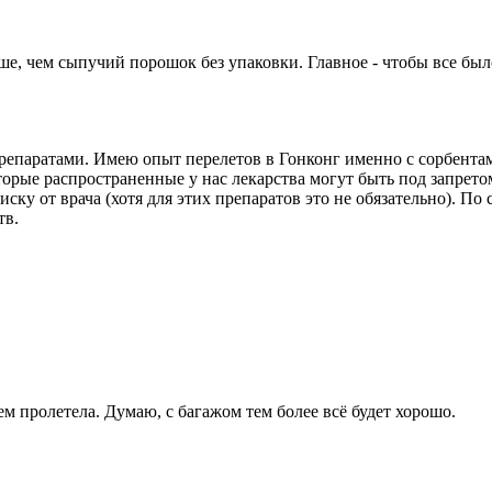
ше, чем сыпучий порошок без упаковки. Главное - чтобы все был
епаратами. Имею опыт перелетов в Гонконг именно с сорбентам
которые распространенные у нас лекарства могут быть под запре
иску от врача (хотя для этих препаратов это не обязательно). П
тв.
ем пролетела. Думаю, с багажом тем более всё будет хорошо.