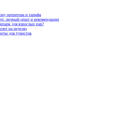
ору оператора и тарифа
рте: личный опыт и рекомендации
нпарк для взрослых пар?
визит на неделю
веты для туристов