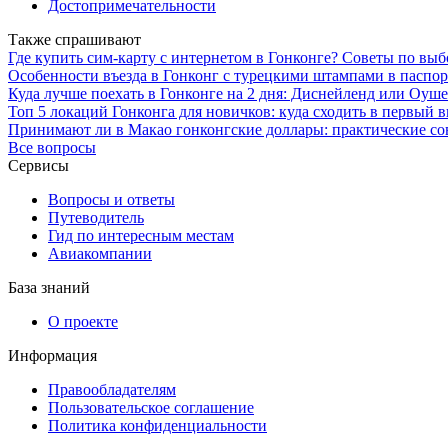
Достопримечательности
Также спрашивают
Где купить сим-карту с интернетом в Гонконге? Советы по выб
Особенности въезда в Гонконг с турецкими штампами в паспо
Куда лучше поехать в Гонконге на 2 дня: Диснейленд или Оуше
Топ 5 локаций Гонконга для новичков: куда сходить в первый 
Принимают ли в Макао гонконгские доллары: практические со
Все вопросы
Сервисы
Вопросы и ответы
Путеводитель
Гид по интересным местам
Авиакомпании
База знаний
О проекте
Информация
Правообладателям
Пользовательское соглашение
Политика конфиденциальности