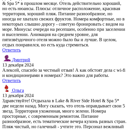
& Spa 5* в прошлом месяце. Отель действительно хороший,
но есть нюансы. Плюсы: отличное расположение, красивая
территория, хороший пляж. Питание разнообразное, но
иногда не хватало свежих фруктов. Номера комфортные, но в
некоторых слышно дорогу - советую бронировать с видом на
море. Минусы: очереди на ресепшен, особенно при заселении
и выселении. Анимация на среднем уровне, для
пятизвёздочного отеля можно было бы и лучше. В целом,
отдых понравился, но есть куда стремиться.
Ответить
Дмитрий
13 декабря 2024
Алексей, спасибо за честный отзыв! А как обстоят дела с wi-fi
и кондиционерами в номерах? Это важно для работы.
Ответить
Ольга
13 декабря 2024
Здравствуйте! Отдыхала в Lake & River Side Hotel & Spa 5*
две недели назад. Могу сказать, что отель оправдывает свои 5
звезд. Территория ухоженная, много зелени. Номера
просторные, с современным ремонтом. Питание
разнообразное, есть тематические вечера кухонь разных стран.
Пляж чистый, но галечный - учтите это. Персонал вежливый