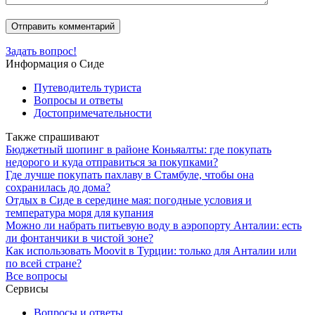
Задать вопрос!
Информация о Сиде
Путеводитель туриста
Вопросы и ответы
Достопримечательности
Также спрашивают
Бюджетный шопинг в районе Коньяалты: где покупать
недорого и куда отправиться за покупками?
Где лучше покупать пахлаву в Стамбуле, чтобы она
сохранилась до дома?
Отдых в Сиде в середине мая: погодные условия и
температура моря для купания
Можно ли набрать питьевую воду в аэропорту Анталии: есть
ли фонтанчики в чистой зоне?
Как использовать Moovit в Турции: только для Анталии или
по всей стране?
Все вопросы
Сервисы
Вопросы и ответы