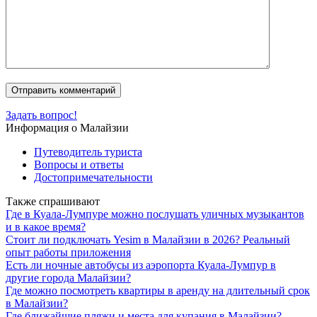
Задать вопрос!
Информация о Малайзии
Путеводитель туриста
Вопросы и ответы
Достопримечательности
Также спрашивают
Где в Куала-Лумпуре можно послушать уличных музыкантов
и в какое время?
Стоит ли подключать Yesim в Малайзии в 2026? Реальный
опыт работы приложения
Есть ли ночные автобусы из аэропорта Куала-Лумпур в
другие города Малайзии?
Где можно посмотреть квартиры в аренду на длительный срок
в Малайзии?
Где ближайшие пляжи и места для купания в Малайзии?