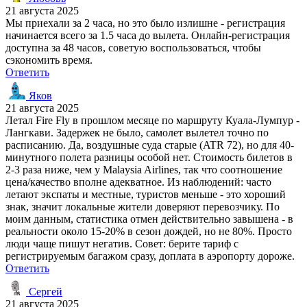
21 августа 2025
Мы приехали за 2 часа, но это было излишне - регистрация
начинается всего за 1.5 часа до вылета. Онлайн-регистрация
доступна за 48 часов, советую воспользоваться, чтобы
сэкономить время.
Ответить
Яков
21 августа 2025
Летал Fire Fly в прошлом месяце по маршруту Куала-Лумпур -
Лангкави. Задержек не было, самолет вылетел точно по
расписанию. Да, воздушные суда старые (ATR 72), но для 40-
минутного полета разницы особой нет. Стоимость билетов в
2-3 раза ниже, чем у Malaysia Airlines, так что соотношение
цена/качество вполне адекватное. Из наблюдений: часто
летают экспаты и местные, туристов меньше - это хороший
знак, значит локальные жители доверяют перевозчику. По
моим данным, статистика отмен действительно завышена - в
реальности около 15-20% в сезон дождей, но не 80%. Просто
люди чаще пишут негатив. Совет: берите тариф с
регистрируемым багажом сразу, доплата в аэропорту дороже.
Ответить
Сергей
21 августа 2025